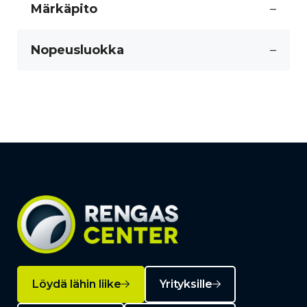
Märkäpito
–
Nopeusluokka
–
Löydä lähin liike
Yrityksille