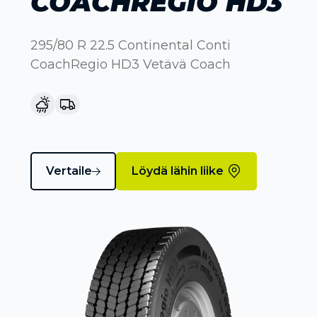
COACHREGIO HD3
295/80 R 22.5 Continental Conti
CoachRegio HD3 Vetävä Coach
Vertaile
Löydä lähin liike