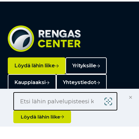
Löydä lähin liike
Yrityksille
Kauppiaaksi
Yhteystiedot
×
Löydä lähin liike
Liikkeet