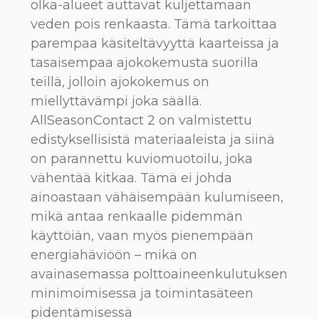
olka-alueet auttavat kuljettamaan
veden pois renkaasta. Tämä tarkoittaa
parempaa käsiteltävyyttä kaarteissa ja
tasaisempaa ajokokemusta suorilla
teillä, jolloin ajokokemus on
miellyttävämpi joka säällä.
AllSeasonContact 2 on valmistettu
edistyksellisistä materiaaleista ja siinä
on parannettu kuviomuotoilu, joka
vähentää kitkaa. Tämä ei johda
ainoastaan vähäisempään kulumiseen,
mikä antaa renkaalle pidemmän
käyttöiän, vaan myös pienempään
energiahäviöön – mikä on
avainasemassa polttoaineenkulutuksen
minimoimisessa ja toimintasäteen
pidentämisessä