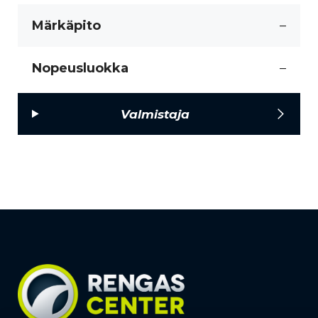
Märkäpito
–
Nopeusluokka
–
Valmistaja