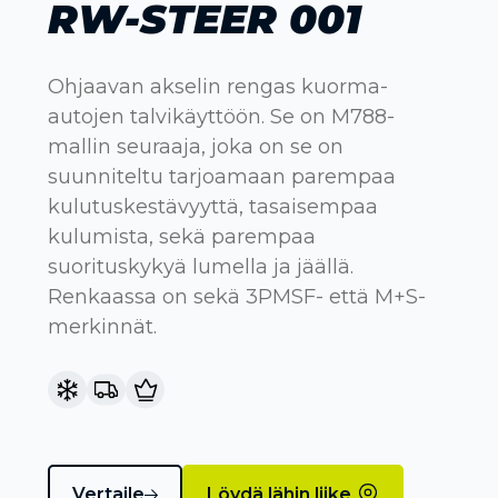
RW-STEER 001
Ohjaavan akselin rengas kuorma-
autojen talvikäyttöön. Se on M788-
mallin seuraaja, joka on se on
suunniteltu tarjoamaan parempaa
kulutuskestävyyttä, tasaisempaa
kulumista, sekä parempaa
suorituskykyä lumella ja jäällä.
Renkaassa on sekä 3PMSF- että M+S-
merkinnät.
Vertaile
Löydä lähin liike