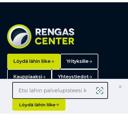
Löydä lähin liike
Yrityksille
Kauppiaaksi
Yhteystiedot
×
Löydä lähin liike
Liikkeet