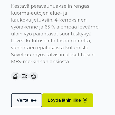
Kestävä perävaunuakselin rengas
kuorma-autojen alue- ja
kaukokuljetuksiin. 4-kerroksinen
vyörakenne ja 65 % aiempaa leveämpi
uloin vyö parantavat suorituskykyä.
Leveä kulutuspinta tasaa painetta,
vähentäen epätasaista kulumista.
Soveltuu myös talvisiin olosuhteisiin
M+S-merkinnän ansiosta.
Vertaile
Löydä lähin liike