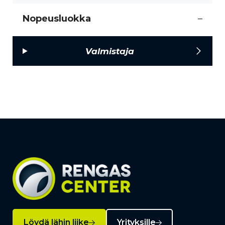
Nopeusluokka
–
Valmistaja
Löydä lähin liike
Yrityksille