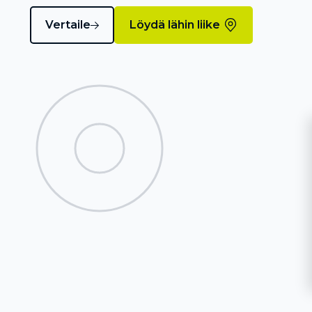
Vertaile
Löydä lähin liike