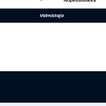
–
Nopeusluokka
Valmistaja