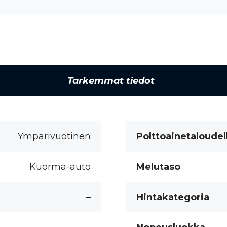
Tarkemmat tiedot
Ympärivuotinen
Polttoainetaloudel
Kuorma-auto
Melutaso
–
Hintakategoria