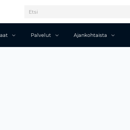
aat
Palvelut
Ajankohtaista
Avaa alivalikko
Avaa alivalikko
Avaa al