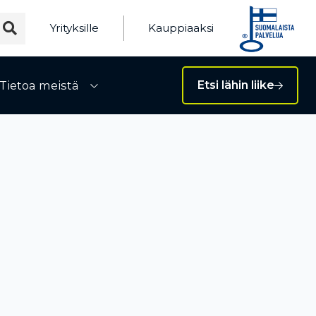
Yrityksille
Kauppiaaksi
Tietoa meistä
Etsi lähin liike
ivalikko
Avaa alivalikko