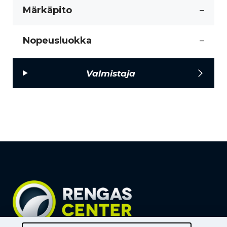
Märkäpito
–
Nopeusluokka
–
Valmistaja