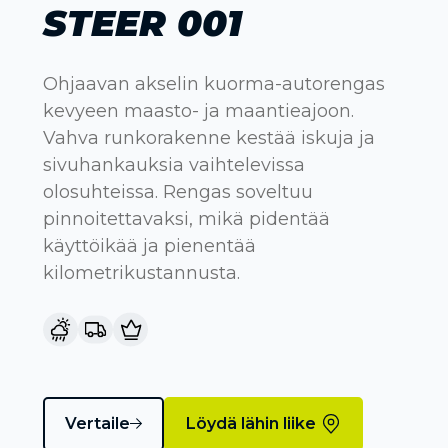
STEER 001
Ohjaavan akselin kuorma-autorengas
kevyeen maasto- ja maantieajoon.
Vahva runkorakenne kestää iskuja ja
sivuhankauksia vaihtelevissa
olosuhteissa. Rengas soveltuu
pinnoitettavaksi, mikä pidentää
käyttöikää ja pienentää
kilometrikustannusta.
Vertaile
Löydä lähin liike