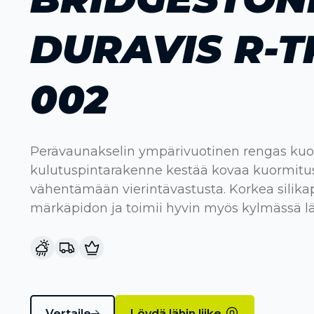
DURAVIS R-T
002
Perävaunakselin ympärivuotinen rengas kuo
kulutuspintarakenne kestää kovaa kuormitus
vähentämään vierintävastusta. Korkea silika
märkäpidon ja toimii hyvin myös kylmässä l
Vertaile
Löydä lähin liike