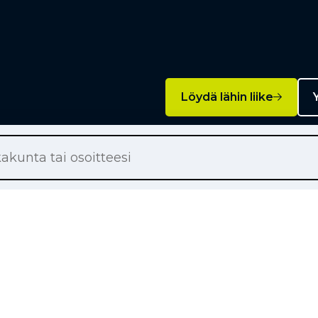
Löydä lähin liike
Y
Palvelut
on renkaat
Rengashotelli
on renkaat
Rengaspalvelut
ton renkaat
Rengasrikko ja paikkaus
örärenkaat
Rahoitus