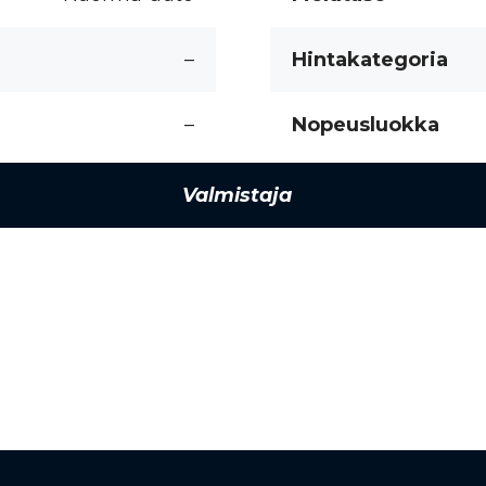
–
Hintakategoria
–
Nopeusluokka
Valmistaja