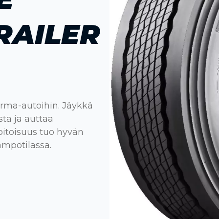
RAILER
rma-autoihin. Jäykkä
ta ja auttaa
pitoisuus tuo hyvän
ämpötilassa.