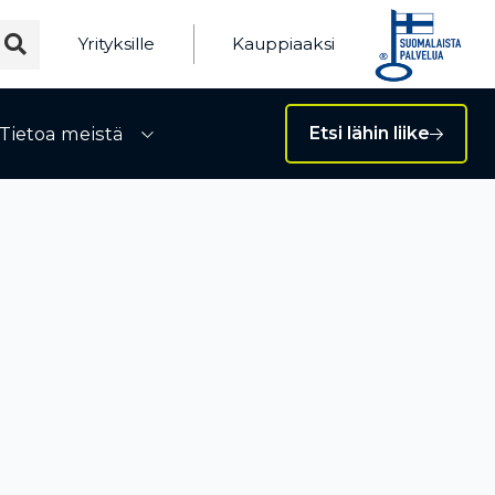
Yrityksille
Kauppiaaksi
Tietoa meistä
Etsi lähin liike
ivalikko
Avaa alivalikko