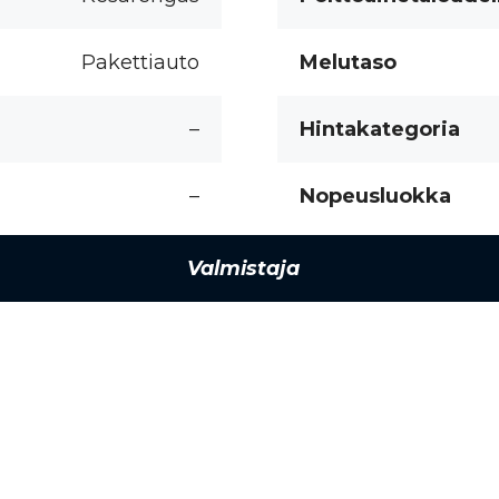
Pakettiauto
Melutaso
–
Hintakategoria
–
Nopeusluokka
Valmistaja