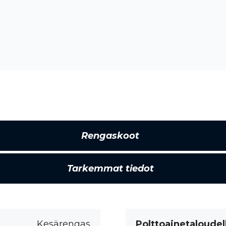
Rengaskoot
Tarkemmat tiedot
Kesärengas
Polttoainetaloudel