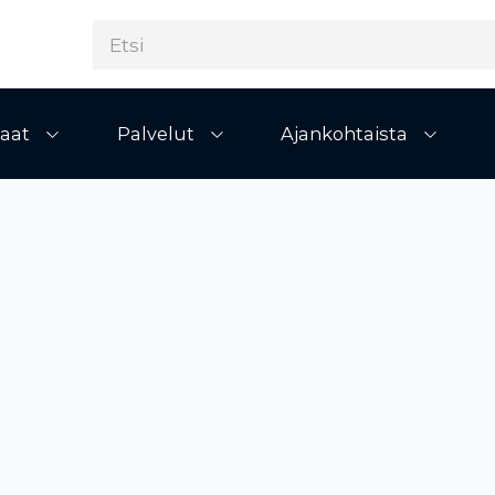
aat
Palvelut
Ajankohtaista
Avaa alivalikko
Avaa alivalikko
Avaa al