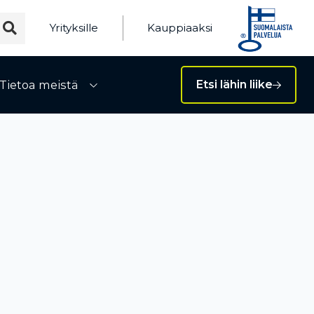
Yrityksille
Kauppiaaksi
Tietoa meistä
Etsi lähin liike
ivalikko
Avaa alivalikko