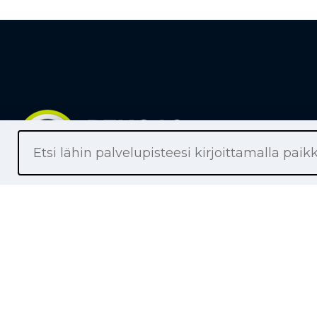
Liikkeet
Renkaat
Henkilöaut
Pakettiaut