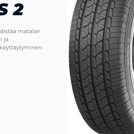
S 2
hdistää matalan
n ja
okäyttäytyminen