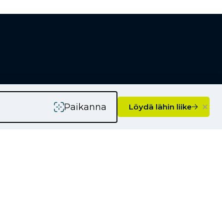
rityksille
Kauppiaaksi
Yhteystiedot
×
Paikanna
Löydä lähin liike
Ajankohtaista
Kampanjat
Uutiset