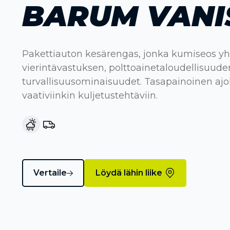
BARUM VANI
Pakettiauton kesärengas, jonka kumiseos y
vierintävastuksen, polttoainetaloudellisuude
turvallisuusominaisuudet. Tasapainoinen aj
vaativiinkin kuljetustehtäviin.
Vertaile
Löydä lähin liike