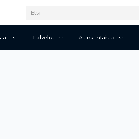
aat
Palvelut
Ajankohtaista
Avaa alivalikko
Avaa alivalikko
Avaa al