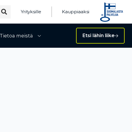
Yrityksille
Kauppiaaksi
Tietoa meistä
Etsi lähin liike
ivalikko
Avaa alivalikko