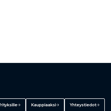
rityksille
Kauppiaaksi
Yhteystiedot