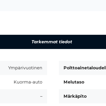
Tarkemmat tiedot
Ympärivuotinen
Polttoainetaloudel
Kuorma-auto
Melutaso
–
Märkäpito