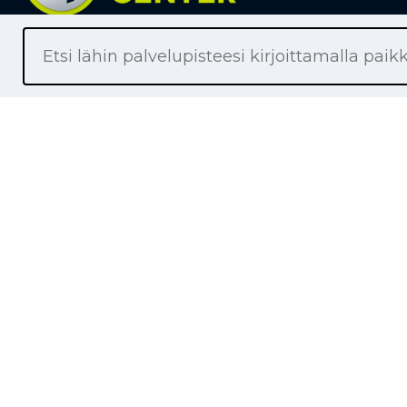
Liikkeet
Renkaat
Henkilöaut
Pakettiaut
Kuorma-au
Moottoripy
Maa- ja me
Työkonere
TPMS-reng
Tuotemerk