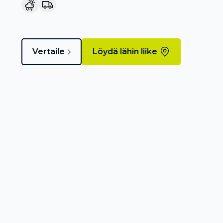
Vertaile
Löydä lähin liike