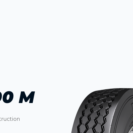
00 M
truction