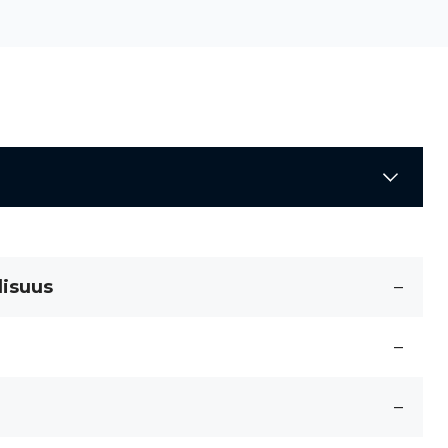
lisuus
–
–
–