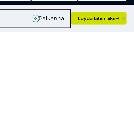
×
Paikanna
Löydä lähin liike
Ajankohtaista
Kampanjat
Uutiset
Vinkkejä autoilijoille