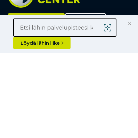
×
Löydä lähin liike
Yrityksille
Kauppiaaksi
Yhteystiedot
Löydä lähin liike
Liikkeet
Renkaat
Henkilöauton renkaat
Palvelut
Pakettiauton renkaat
Rengashotelli