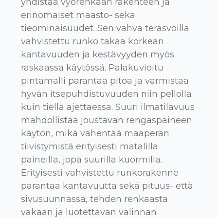
yhdistää vyörenkaan rakenteen ja
erinomaiset maasto- sekä
tieominaisuudet. Sen vahva teräsvöillä
vahvistettu runko takaa korkean
kantavuuden ja kestävyyden myös
raskaassa käytössä. Palakuvioitu
pintamalli parantaa pitoa ja varmistaa
hyvän itsepuhdistuvuuden niin pellolla
kuin tiellä ajettaessa. Suuri ilmatilavuus
mahdollistaa joustavan rengaspaineen
käytön, mikä vähentää maaperän
tiivistymistä erityisesti matalilla
paineilla, jopa suurilla kuormilla.
Erityisesti vahvistettu runkorakenne
parantaa kantavuutta sekä pituus- että
sivusuunnassa, tehden renkaasta
vakaan ja luotettavan valinnan