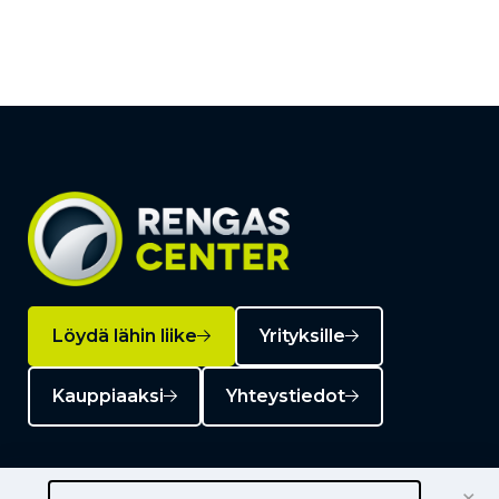
Löydä lähin liike
Yrityksille
Kauppiaaksi
Yhteystiedot
×