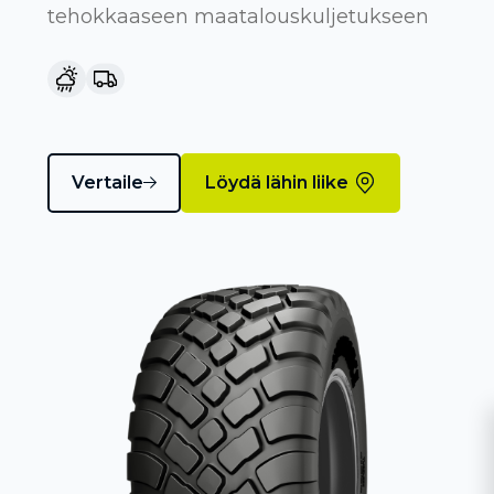
tehokkaaseen maatalouskuljetukseen
Vertaile
Löydä lähin liike