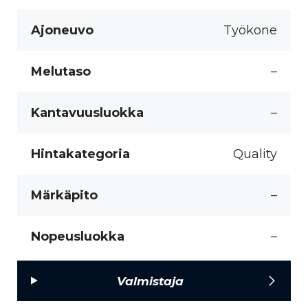
Ajoneuvo
Työkone
Melutaso
–
Kantavuusluokka
–
Hintakategoria
Quality
Märkäpito
–
Nopeusluokka
–
Valmistaja