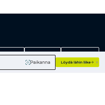
rityksille
Kauppiaaksi
Yhteystiedot
×
Paikanna
Löydä lähin liike
Ajankohtaista
Kampanjat
Uutiset