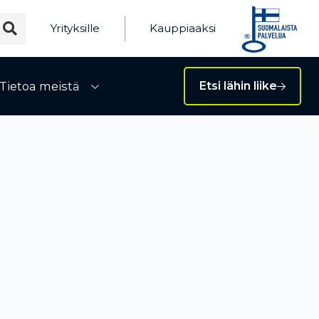
Yrityksille
Kauppiaaksi
Tietoa meistä
Etsi lähin liike
ivalikko
Avaa alivalikko