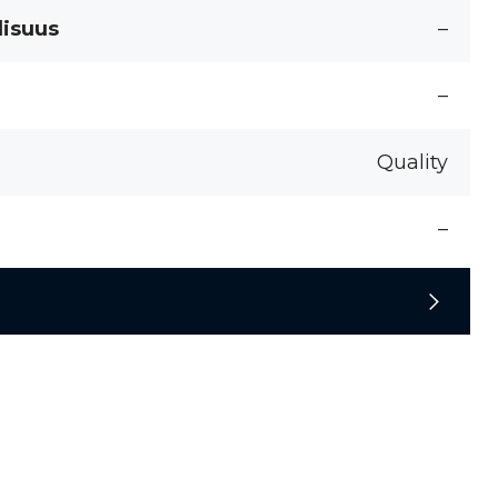
lisuus
–
–
Quality
–