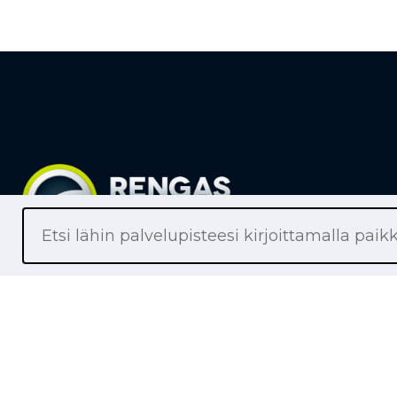
Liikkeet
Renkaat
Henkilöaut
Pakettiaut