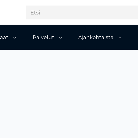
aat
Palvelut
Ajankohtaista
Avaa alivalikko
Avaa alivalikko
Avaa al