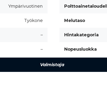
Ympärivuotinen
Polttoainetaloudel
Työkone
Melutaso
–
Hintakategoria
–
Nopeusluokka
Valmistaja