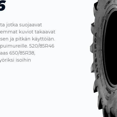
6
ta jotka suojaavat
lemmat kuviot takaavat
en ja pitkän käyttöiän.
 puimureille. 520/85R46
 taas 650/85R38,
öriksi isoihin