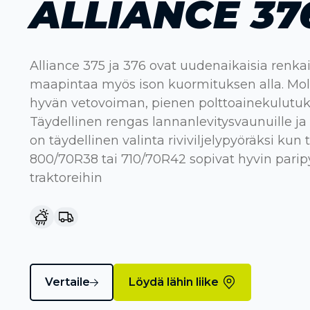
ALLIANCE 37
Alliance 375 ja 376 ovat uudenaikaisia renkai
maapintaa myös ison kuormituksen alla. Mo
hyvän vetovoiman, pienen polttoainekulutuks
Täydellinen rengas lannanlevitysvaunuille ja
on täydellinen valinta riviviljelypyöräksi kun
800/70R38 tai 710/70R42 sopivat hyvin paripy
traktoreihin
Vertaile
Löydä lähin liike