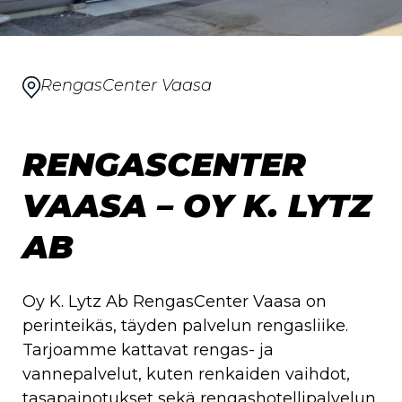
RengasCenter Vaasa
RENGASCENTER
VAASA – OY K. LYTZ
AB
Oy K. Lytz Ab RengasCenter Vaasa on
perinteikäs, täyden palvelun rengasliike.
Tarjoamme kattavat rengas- ja
vannepalvelut, kuten renkaiden vaihdot,
tasapainotukset sekä rengashotellipalvelun.