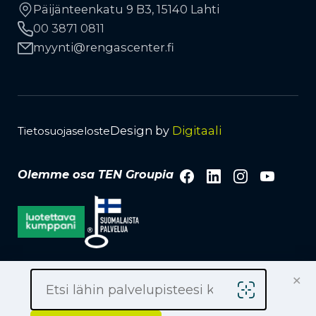
Työkonerenkaat
Päijänteenkatu 9 B3, 15140 Lahti
Liikkuva rengaspalvelu
00 3871 0811
Kauppiaaksi
TPMS-rengaspaineanturit
Avainasiakkuus
myynti
rengascenter.fi
Lehdistö ja media
Tuotemerkit
Vanteet
Design by
Digitaali
Tietosuojaseloste
Facebook
LinkedIn
Instagra
YouTu
Olemme osa TEN Groupia
×