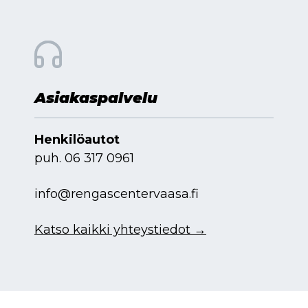
Asiakaspalvelu
Henkilöautot
puh.
06 317 0961
info@rengascentervaasa.fi
Katso kaikki yhteystiedot →