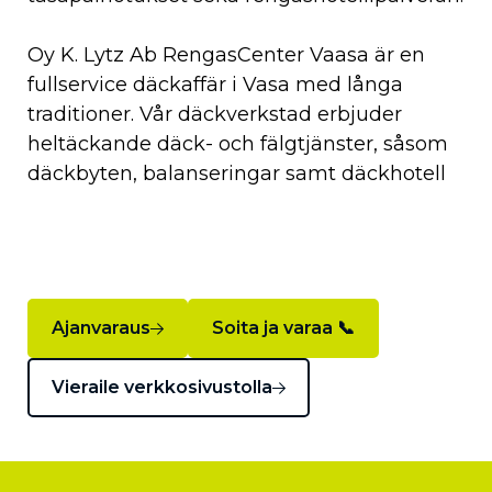
Oy K. Lytz Ab RengasCenter Vaasa är en
fullservice däckaffär i Vasa med långa
traditioner. Vår däckverkstad erbjuder
heltäckande däck- och fälgtjänster, såsom
däckbyten, balanseringar samt däckhotell
Ajanvaraus
Soita ja varaa 📞
Vieraile verkkosivustolla