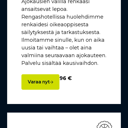
Ajokausien välillä renkaasi
ansaitsevat lepoa.
Rengashotellissa huolehdimme
renkaidesi oikeaoppisesta
säilytyksestä ja tarkastuksesta.
Ilmoitamme sinulle, kun on aika
uusia tai vaihtaa – olet aina
valmiina seuraavaan ajokauteen.
Palvelu sisältää kausivaihdon.
96 €
Varaa nyt