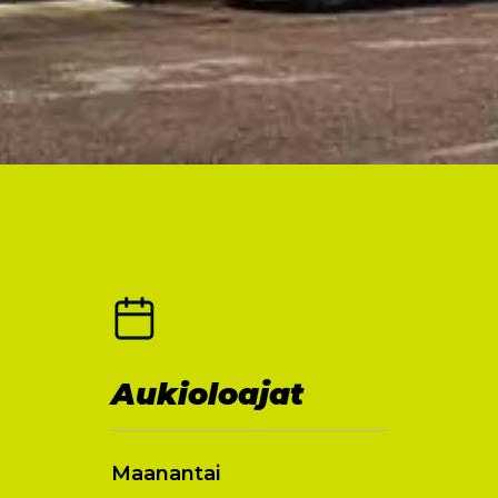
Aukioloajat
Maanantai