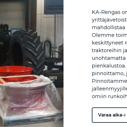
KA-Rengas on
yrittäjävetois
mahdollistaa
Olemme toimin
keskittyneet r
traktoreihin ja
unohtamatta 
pienkalustoa.
pinnoittamo, 
Pinnoitamme 
jälleenmyyjill
omiin runkoih
Varaa aika