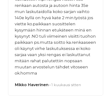
renkaan autosta ja autoon hinta 35e
mun laskutaidolla koko sarjan vaihto
140e kyllä on hyvä kate 2 min.työstä jos
viette ko.paikkaan suosittelen
kysymään hinnan etukäteen minä en
kysynyt .NO tuli viimeinen visiitti tuohon
paikkaan ps.mutta soitto ka.renkaaseen
oli käynyt virhe laskutuksessa ei koko
sarjaa vaan yksi rengas ei laskuttanut
mitään rahat palutettiin nopsaan
muutan arvostelun tähdet vitoseen
ok.homma
Mikko Haverinen ·
1 kuukausi sitten