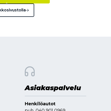
kkosivustolla
Asiakaspalvelu
Henkilöautot
puh.
040 901 0969