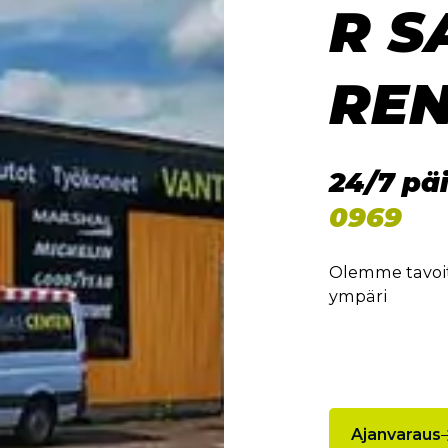
R S
REN
24/7 pä
0969
Olemme tavoit
ympäri
Ajanvaraus