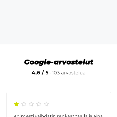
Google-arvostelut
4,6 / 5
· 103 arvostelua
Kolmesti vaihdatin renkaat täällä ja aina