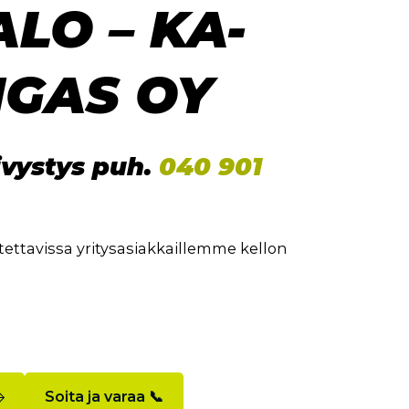
ALO – KA-
GAS OY
ivystys puh.
040 901
ettavissa yritysasiakkaillemme kellon
Soita ja varaa 📞