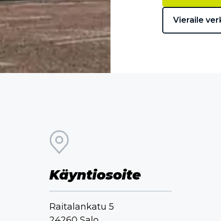
Vieraile ver
Käyntiosoite
Raitalankatu 5
24260 Salo