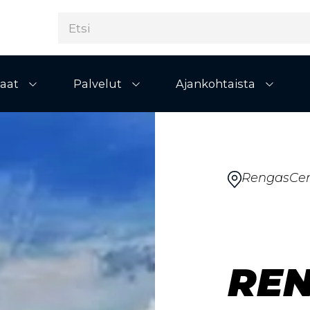
aat
Palvelut
Ajankohtaista
Avaa alivalikko
Avaa alivalikko
Avaa al
RengasCen
RE