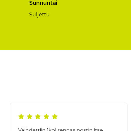
Sunnuntai
Suljettu
Vaihdettiin 1kpl rengas nostin itse