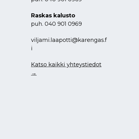
Raskas kalusto
puh.
040 901 0969
viljami.laapotti@karengas.f
i
Katso kaikki yhteystiedot
→