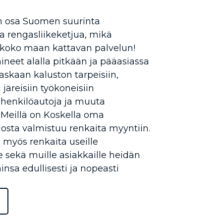
 osa Suomen suurinta
ta rengasliikeketjua, mikä
 koko maan kattavan palvelun!
eet alalla pitkään ja pääasiassa
askaan kaluston tarpeisiin,
 järeisiin työkoneisiin
henkilöautoja ja muuta
 Meillä on Koskella oma
josta valmistuu renkaita myyntiin.
myös renkaita useille
e sekä muille asiakkaille heidän
insa edullisesti ja nopeasti