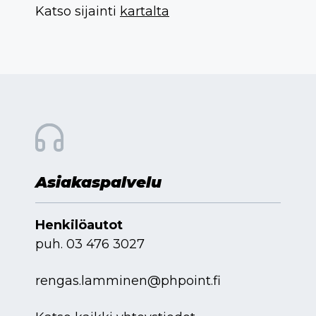
Katso sijainti
kartalta
Asiakaspalvelu
Henkilöautot
puh.
03 476 3027
rengas.lamminen@phpoint.fi