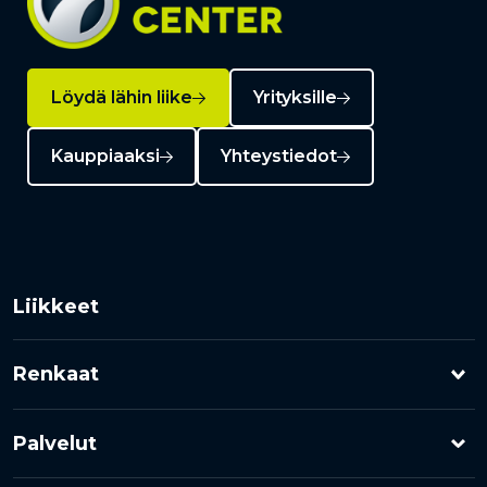
Löydä lähin liike
Yrityksille
Kauppiaaksi
Yhteystiedot
Liikkeet
Renkaat
Henkilöauton renkaat
Palvelut
Pakettiauton renkaat
Rengashotelli