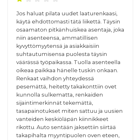
Jos haluat pilata uudet laaturenkaasi,
käytä ehdottomasti tätä liikettä. Täysin
osaamaton pitkänhuiskea asentaja, joka
niin asenteensa, ammatillisen
kyvyttömyytensä ja asiakkaisiin
suhtautumisensa puolesta täysin
väärässä työpaikassa. Tuolla asenteella
oikeaa paikkaa hänelle tuskin onkaan.
Renkaat vaihdon yhteydessä
pesemättä, heitetty takakonttiin ovet
kunnolla sulkematta, renkaiden
sijaintimerkinnät tekemättä,
tasapainotukset miten sattuu ja uusien
vanteiden keskiöläpän kiinnikkeet
rikottu. Auto sentään jaksettiin siirtää
takapihalta myyntipuolen oven eteen,