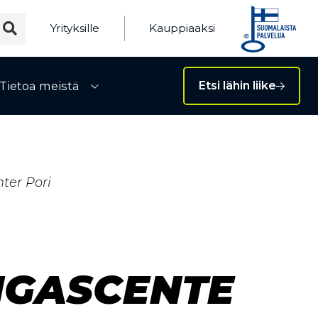
Yrityksille
Kauppiaaksi
Tietoa meistä
Etsi lähin liike
ivalikko
Avaa alivalikko
ter Pori
NGASCENTE