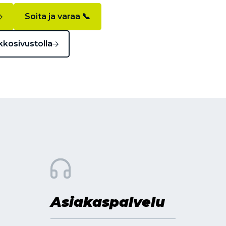
Soita ja varaa 📞
kkosivustolla
Asiakaspalvelu