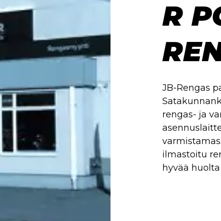
R P
REN
JB-Rengas pa
Satakunnank
rengas- ja v
asennuslaitt
varmistamass
ilmastoitu r
hyvää huolta 