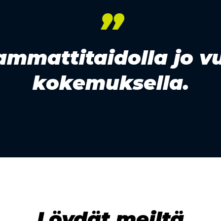
”
 ammattitaidolla jo
kokemuksella.
Löydät meiltä