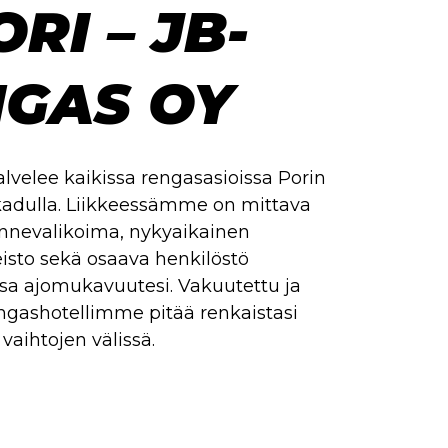
ORI – JB-
GAS OY
lvelee kaikissa rengasasioissa Porin
adulla. Liikkeessämme on mittava
annevalikoima, nykyaikainen
eisto sekä osaava henkilöstö
a ajomukavuutesi. Vakuutettu ja
engashotellimme pitää renkaistasi
vaihtojen välissä.