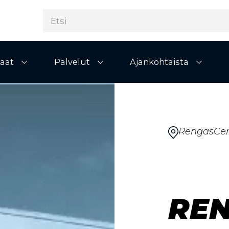
aat
Palvelut
Ajankohtaista
Avaa alivalikko
Avaa alivalikko
Avaa al
RengasCen
RE