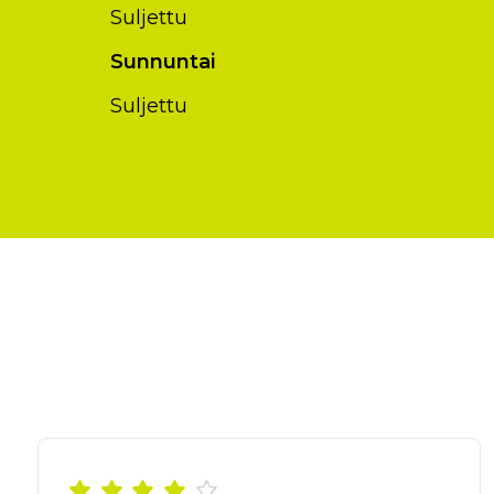
Suljettu
Sunnuntai
Suljettu