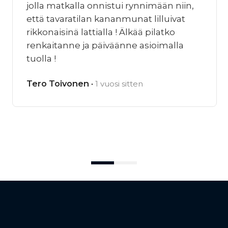
jolla matkalla onnistui rynnimään niin,
että tavaratilan kananmunat lilluivat
rikkonaisinä lattialla ! Älkää pilatko
renkaitanne ja päiväänne asioimalla
tuolla !
Tero Toivonen ·
1 vuosi sitten