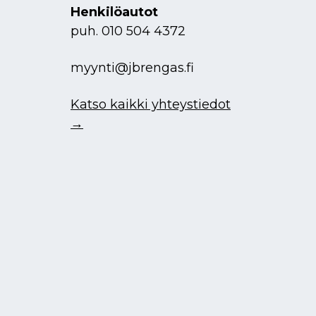
Henkilöautot
puh.
010 504 4372
myynti@jbrengas.fi
Katso kaikki yhteystiedot
→