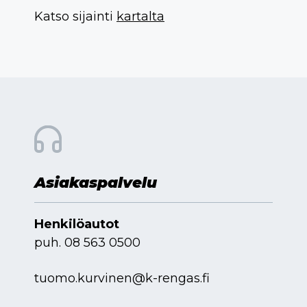
Katso sijainti
kartalta
Asiakaspalvelu
Henkilöautot
puh.
08 563 0500
tuomo.kurvinen@k-rengas.fi