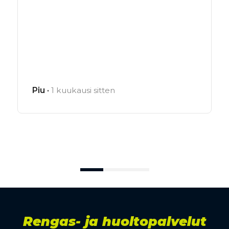
Piu ·
1 kuukausi sitten
Rengas- ja huoltopalvelut