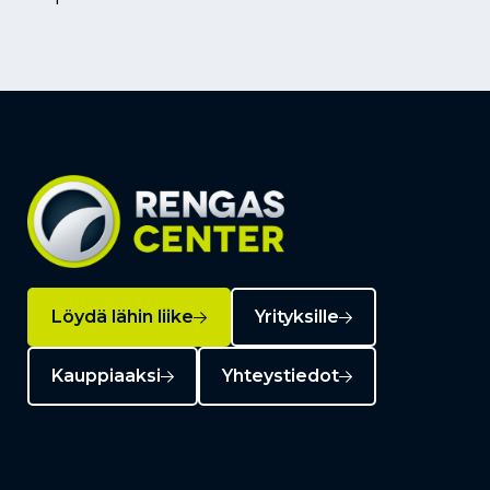
Löydä lähin liike
Yrityksille
Kauppiaaksi
Yhteystiedot