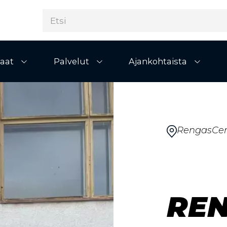
aat
Palvelut
Ajankohtaista
Avaa alivalikko
Avaa alivalikko
Avaa al
RengasCen
RE