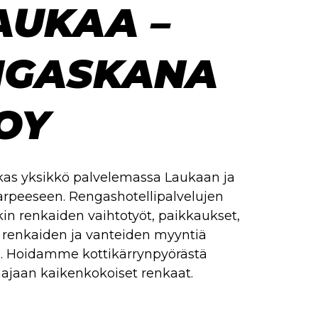
AUKAA –
NGASKANA
OY
okas yksikkö palvelemassa Laukaan ja
arpeeseen. Rengashotellipalvelujen
nkin renkaiden vaihtotyöt, paikkaukset,
 renkaiden ja vanteiden myyntiä
. Hoidamme kottikärrynpyörästä
jaan kaikenkokoiset renkaat.