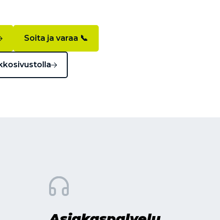
Soita ja varaa 📞
kkosivustolla
Asiakaspalvelu