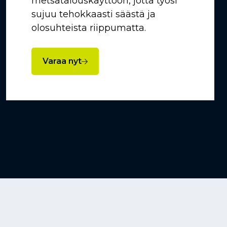
metsätalouskäyttöön, jotta työsi
sujuu tehokkaasti säästä ja
olosuhteista riippumatta.
Varaa nyt