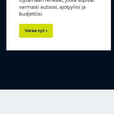
löytämään renkaat, jotka sopivat
varmasti autoosi, ajotyyliisi ja
budjettiisi.
Varaa nyt