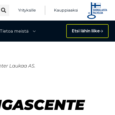
Yrityksille
Kauppiaaksi
Tietoa meistä
Etsi lähin liike
ivalikko
Avaa alivalikko
ter Laukaa AS.
NGASCENTE