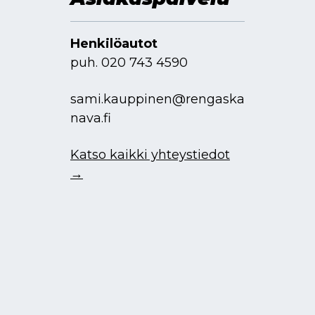
Henkilöautot
puh.
020 743 4590
sami.kauppinen@rengaska
nava.fi
Katso kaikki yhteystiedot
→