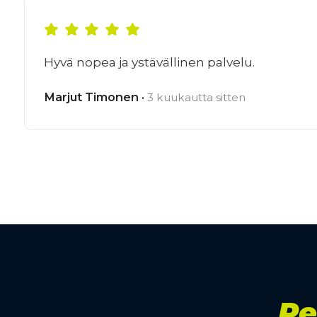
Hyvä nopea ja ystävällinen palvelu.
Marjut Timonen ·
3 kuukautta sitten
Re