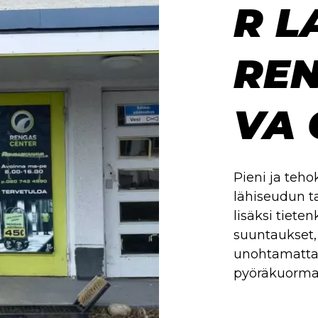
R L
RE
VA 
Pieni ja teh
lähiseudun t
lisäksi tiete
suuntaukset,
unohtamatta
pyöräkuormaa