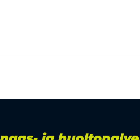
ngas- ja huoltopalve