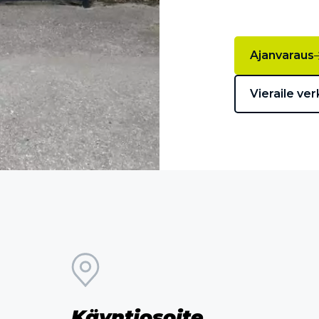
Ajanvaraus
Vieraile ver
Käyntiosoite