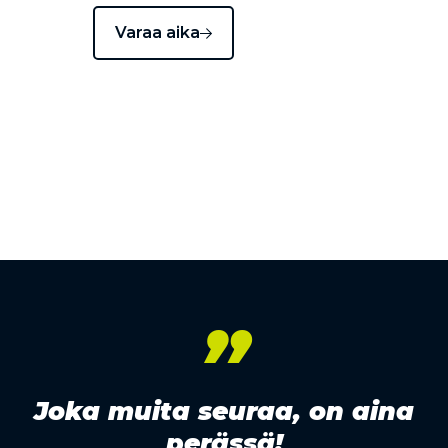
Varaa aika
”
Joka muita seuraa, on aina
perässä!