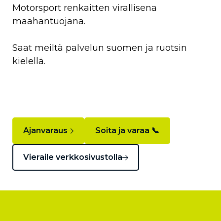
Motorsport renkaitten virallisena
maahantuojana.
Saat meiltä palvelun suomen ja ruotsin
kielellä.
Ajanvaraus
Soita ja varaa 📞
Vieraile verkkosivustolla