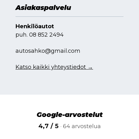
Asiakaspalvelu
Henkilöautot
puh.
08 852 2494
autosahko@gmail.com
Katso kaikki yhteystiedot →
Google-arvostelut
4,7 / 5
· 64 arvostelua