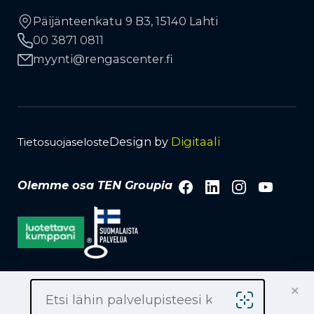
Vinkkejä autoilijoille
Yhteystiedot
Työkonerenkaat
Päijänteenkatu 9 B3, 15140 Lahti
Liikkuva rengaspalvelu
00 3871 0811
Kauppiaaksi
TPMS-rengaspaineanturit
Avainasiakkuus
myynti
rengascenter.fi
Lehdistö ja media
Tuotemerkit
Vanteet
Design by
Digitaali
Tietosuojaseloste
Facebook
LinkedIn
Instagra
YouTu
Olemme osa TEN Groupia
×