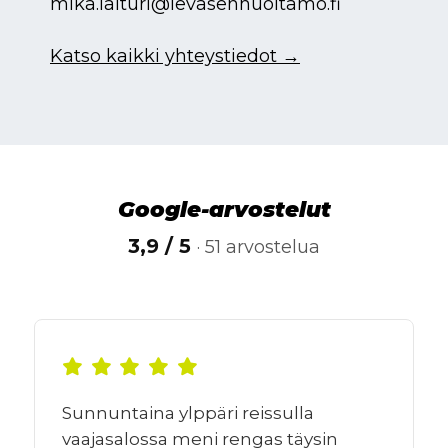
mika.laituri@levasenhuoltamo.fi
Katso kaikki yhteystiedot →
Google-arvostelut
3,9 / 5
· 51 arvostelua
Sunnuntaina ylppäri reissulla
vaajasalossa meni rengas täysin