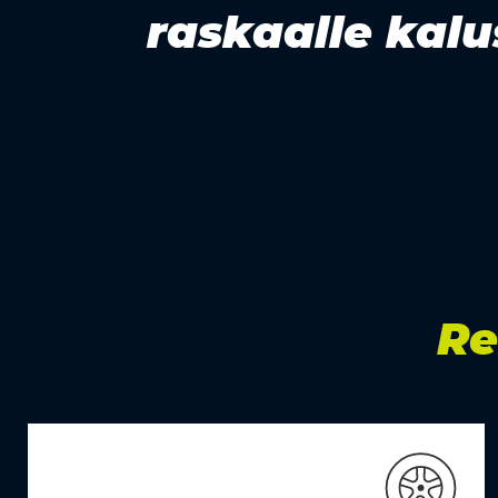
raskaalle kalus
Re