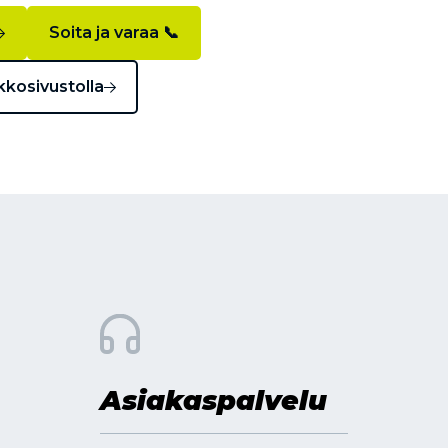
Soita ja varaa 📞
kkosivustolla
Asiakaspalvelu