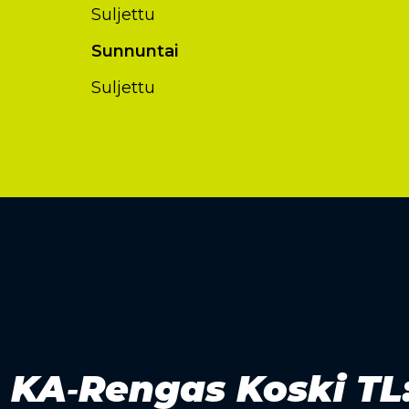
Suljettu
Sunnuntai
Suljettu
KA‑Rengas Koski TL: 