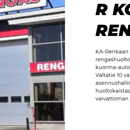
R K
REN
KA-Renkaan K
rengashuoltoo
kuorma-autoil
Valtatie 10 v
asennushalli
huoltokaistaa
vaivattoman 