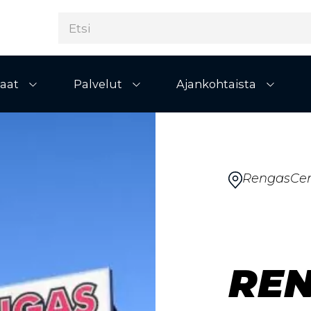
aat
Palvelut
Ajankohtaista
Avaa alivalikko
Avaa alivalikko
Avaa al
RengasCen
RE