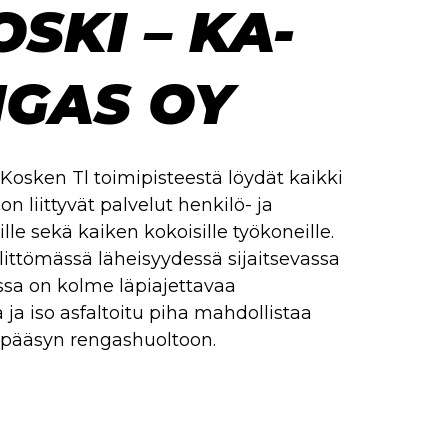
OSKI – KA-
GAS OY
osken Tl toimipisteestä löydät kaikki
n liittyvät palvelut henkilö- ja
le sekä kaiken kokoisille työkoneille.
älittömässä läheisyydessä sijaitsevassa
ssa on kolme läpiajettavaa
 ja iso asfaltoitu piha mahdollistaa
pääsyn rengashuoltoon.