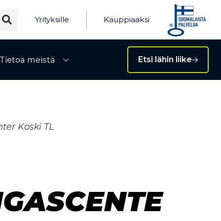
Yrityksille
Kauppiaaksi
Tietoa meistä
Etsi lähin liike
ivalikko
Avaa alivalikko
ter Koski TL
NGASCENTE