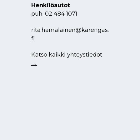
Henkilöautot
puh.
02 484 1071
rita.hamalainen@karengas.
fi
Katso kaikki yhteystiedot
→