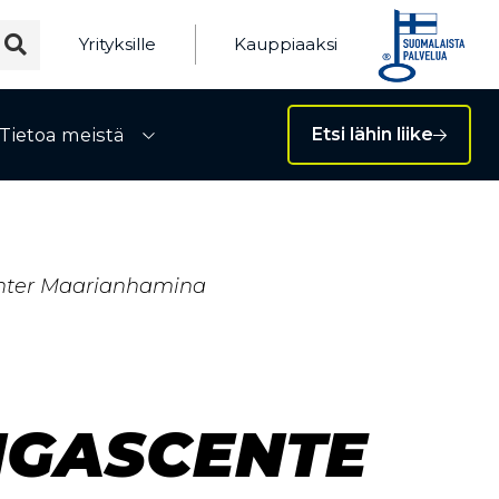
Yrityksille
Kauppiaaksi
Tietoa meistä
Etsi lähin liike
ivalikko
Avaa alivalikko
ter Maarianhamina
NGASCENTE