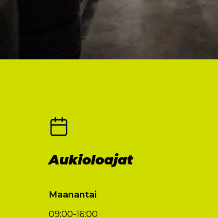
Aukioloajat
Maanantai
09:00-16:00