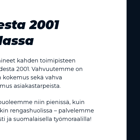
sta 2001
lassa
neet kahden toimipisteen
odesta 2001. Vahvuutemme on
n kokemus sekä vahva
emus asiakastarpeista.
puoleemme niin pienissä, kuin
in rengashuolissa – palvelemme
ti ja suomalaisella työmoraalilla!