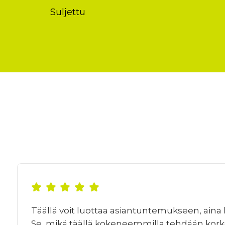
Suljettu
Täällä voit luottaa asiantuntemukseen, aina 
Se, mikä täällä kokeneemmilla tehdään kork