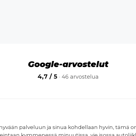
Google-arvostelut
4,7 / 5
· 46 arvostelua
hyvään palveluun ja sinua kohdellaan hyvin, tämä on
eintaan kymmenessä minuutissa, vie isossa autoliik