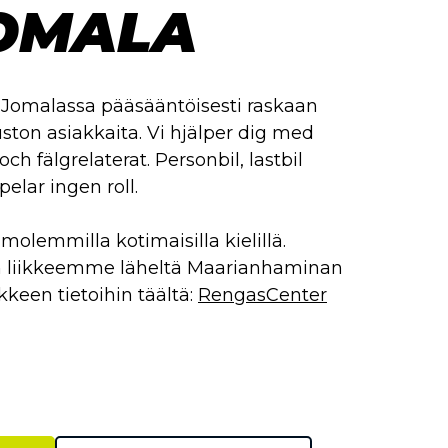
OMALA
Jomalassa pääsääntöisesti raskaan
ston asiakkaita. Vi hjälper dig med
och fälgrelaterat. Personbil, lastbil
spelar ingen roll.
olemmilla kotimaisilla kielillä.
n liikkeemme läheltä Maarianhaminan
ikkeen tietoihin täältä:
RengasCenter