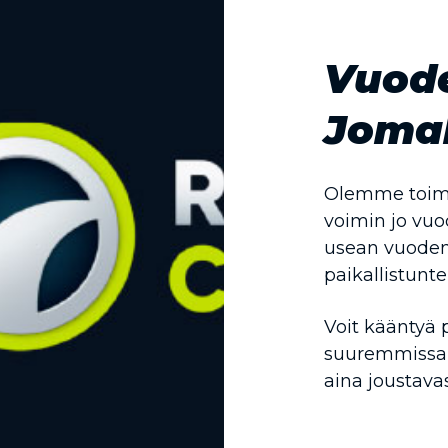
Vuode
Joma
Olemme toimi
voimin jo vu
usean vuode
paikallistunt
Voit kääntyä 
suuremmissak
aina joustavas