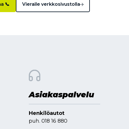
aa 📞
Vieraile verkkosivustolla
Asiakaspalvelu
Henkilöautot
puh.
018 16 880