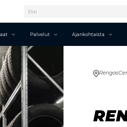
aat
Palvelut
Ajankohtaista
Avaa alivalikko
Avaa alivalikko
Avaa al
RengasCen
RE