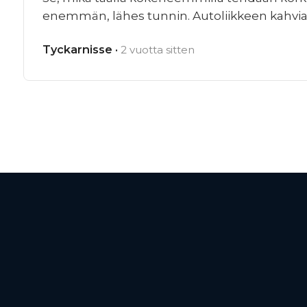
enemmän, lähes tunnin. Autoliikkeen kahviaut
Tyckarnisse ·
2 vuotta sitten