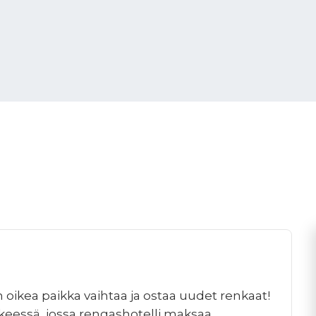
 oikea paikka vaihtaa ja ostaa uudet renkaat!
keessä, jossa rengashotelli maksaa