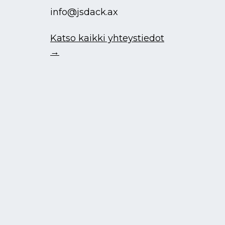
info@jsdack.ax
Katso kaikki yhteystiedot
→