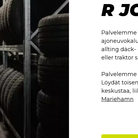
R J
Palvelemme 
ajoneuvokalu
allting däck- 
eller traktor 
Palvelemme m
Löydät toise
keskustaa, li
Mariehamn