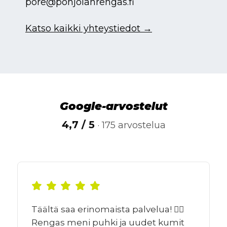
pore@pohjolanrengas.fi
Katso kaikki yhteystiedot →
Google-arvostelut
4,7 / 5
· 175 arvostelua
Täältä saa erinomaista palvelua! 👍🏻
Rengas meni puhki ja uudet kumit