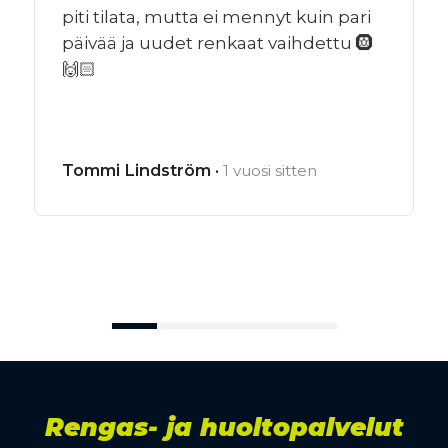
piti tilata, mutta ei mennyt kuin pari
päivää ja uudet renkaat vaihdettu 🛞
🙌🏻
Tommi Lindström ·
1 vuosi sitten
Rengas- ja huoltopalvelut