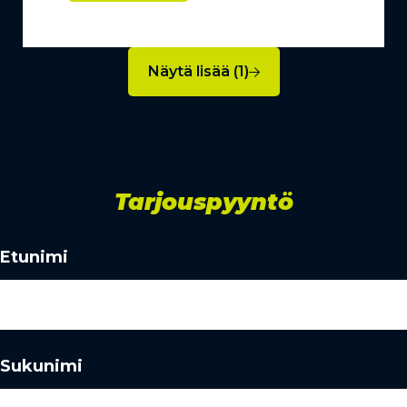
Näytä lisää (1)
Tarjouspyyntö
Etunimi
Sukunimi