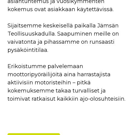
asiantuntemus ja vuosikymmenten
kokemus ovat asiakkaan käytettävissä.
Sijaitsemme keskeisellä paikalla Jämsän
Teollisuuskadulla. Saapuminen meille on
vaivatonta ja pihassamme on runsaasti
pysäköintitilaa.
Erikoistumme palvelemaan
moottoripyöräilijöitä aina harrastajista
aktiivisiin motoristeihin – pitkä
kokemuksemme takaa turvalliset ja
toimivat ratkaisut kaikkiin ajo-olosuhteisiin.