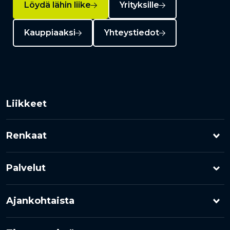
Löydä lähin liike
Yrityksille
Kauppiaaksi
Yhteystiedot
Liikkeet
Renkaat
Henkilöauton renkaat
Palvelut
Pakettiauton renkaat
Rengashotelli
Ajankohtaista
Kuorma-auton renkaat
Rengaspalvelut
Kampanjat
Moottoripyörärenkaat