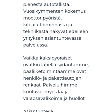
pienestä autotallista.
Vuosikymmenten kokemus
moottoripyöristä,
kilpailutoiminnasta ja
tekniikasta näkyvät edelleen
yrityksen asiantuntevassa
palvelussa.
Vaikka kaksipyöräiset
ovatkin lähellä sydäntämme,
pääliiketoimintaamme ovat
henkilö- ja pakettiautojen
renkaat. Palveluihimme
kuuluvat myös laaja
varaosavalikoima ja huollot.
Asiantunteva