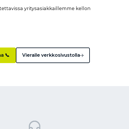
ettavissa yritysasiakkaillemme kellon
aa 📞
Vieraile verkkosivustolla