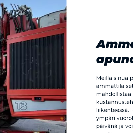
Ammat
apun
Meillä sinua 
ammattilaise
mahdollistaa
kustannusteh
liikenteessä
ympäri vuoro
päivänä ja v