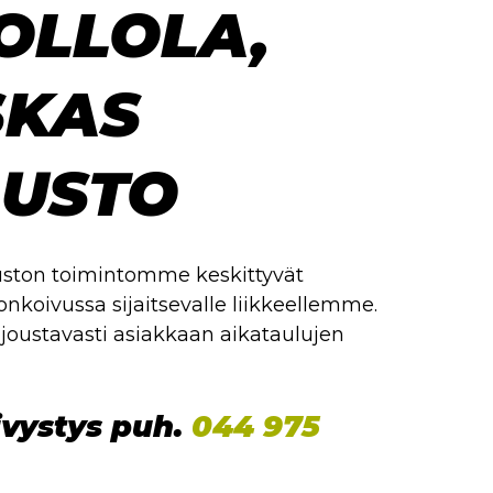
OLLOLA,
SKAS
LUSTO
ston toimintomme keskittyvät
nkoivussa sijaitsevalle liikkeellemme.
oustavasti asiakkaan aikataulujen
ivystys puh.
044 975