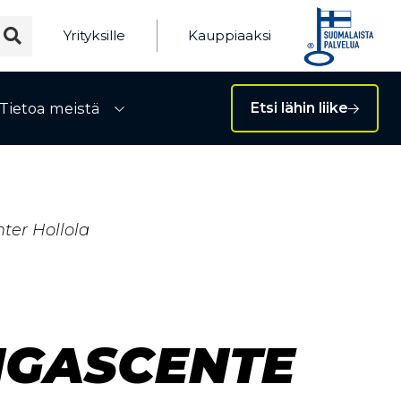
Yrityksille
Kauppiaaksi
Tietoa meistä
Etsi lähin liike
ivalikko
Avaa alivalikko
ter Hollola
NGASCENTE