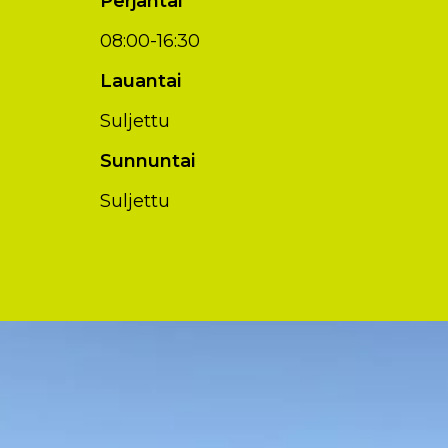
Perjantai
08:00-16:30
Lauantai
Suljettu
Sunnuntai
Suljettu