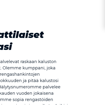
tilaiset
asi
palvelevat raskaan kaluston
t. Olemme kumppani, joka
 rengashankintojen
okkuuden ja pitää kalustosi
. Hälytysnumeromme palvelee
kauden vuoden jokaisena
oimme sopia rengastöiden