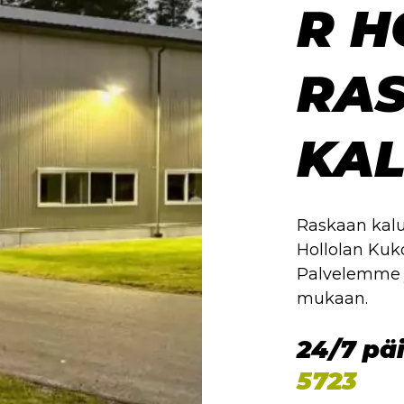
R H
RA
KA
Raskaan kalu
Hollolan Kuko
Palvelemme j
mukaan.
24/7 pä
5723