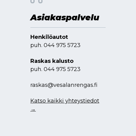
Asiakaspalvelu
Henkilöautot
puh.
044 975 5723
Raskas kalusto
puh.
044 975 5723
raskas@vesalanrengas.fi
Katso kaikki yhteystiedot
→