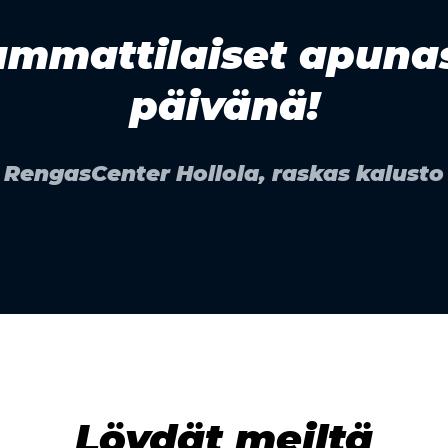
ammattilaiset apunas
päivänä!
RengasCenter Hollola, raskas kalusto
Löydät meiltä