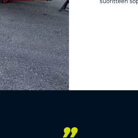
suoritteen so
”