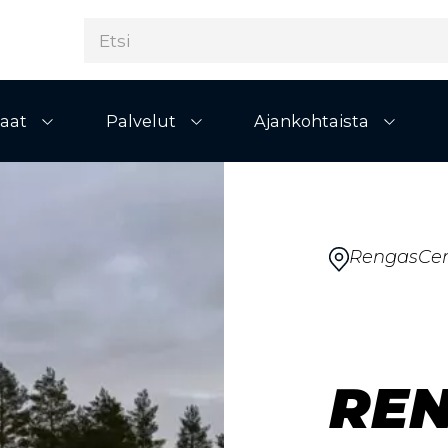
aat
Palvelut
Ajankohtaista
Avaa alivalikko
Avaa alivalikko
Avaa al
RengasCen
RE