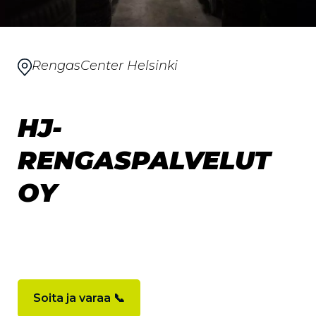
RengasCenter Helsinki
HJ-
RENGASPALVELUT
OY
Soita ja varaa 📞