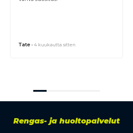
Tate ·
4 kuukautta sitten
Rengas- ja huoltopalvelut