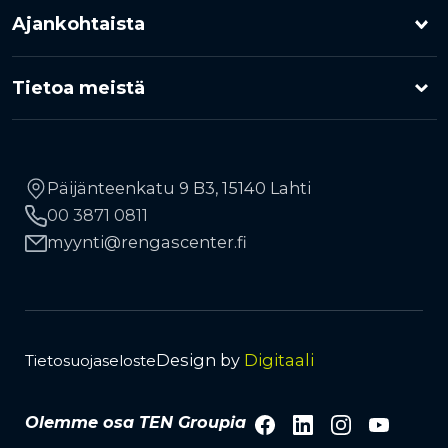
Ajankohtaista
Kuorma-auton renkaat
Rengaspalvelut
Kampanjat
Moottoripyörärenkaat
Tietoa meistä
Rengasrikko ja paikkaus
Uutiset
RengasCenter-ketju
Maa- ja metsätalousrenkaat
Rahoitus
Vinkkejä autoilijoille
Yhteystiedot
Työkonerenkaat
Päijänteenkatu 9 B3, 15140 Lahti
Liikkuva rengaspalvelu
00 3871 0811
Kauppiaaksi
TPMS-rengaspaineanturit
Avainasiakkuus
myynti
rengascenter.fi
Lehdistö ja media
Tuotemerkit
Vanteet
Design by
Digitaali
Tietosuojaseloste
Facebook
LinkedIn
Instagra
YouTu
Olemme osa TEN Groupia