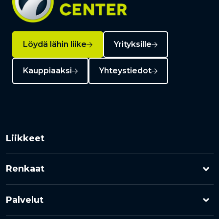
Löydä lähin liike
Yrityksille
Kauppiaaksi
Yhteystiedot
Liikkeet
Renkaat
Henkilöauton renkaat
Palvelut
Pakettiauton renkaat
Rengashotelli