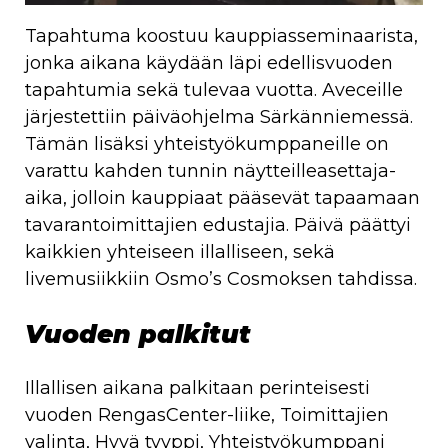
Tapahtuma koostuu kauppiasseminaarista,
jonka aikana käydään läpi edellisvuoden
tapahtumia sekä tulevaa vuotta. Aveceille
järjestettiin päiväohjelma Särkänniemessä.
Tämän lisäksi yhteistyökumppaneille on
varattu kahden tunnin näytteilleasettaja-
aika, jolloin kauppiaat pääsevät tapaamaan
tavarantoimittajien edustajia. Päivä päättyi
kaikkien yhteiseen illalliseen, sekä
livemusiikkiin Osmo’s Cosmoksen tahdissa.
Vuoden palkitut
Illallisen aikana palkitaan perinteisesti
vuoden RengasCenter-liike, Toimittajien
valinta, Hyvä tyyppi, Yhteistyökumppani