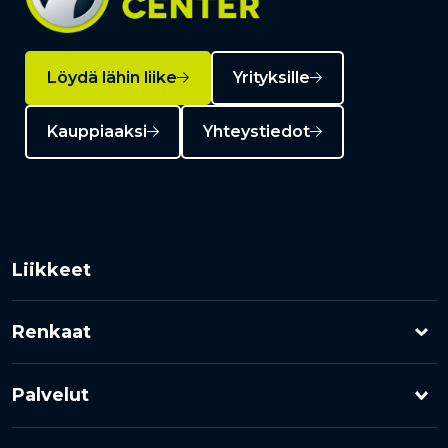
Löydä lähin liike
Yrityksille
Kauppiaaksi
Yhteystiedot
Liikkeet
Renkaat
Henkilöauton renkaat
Palvelut
Pakettiauton renkaat
Rengashotelli