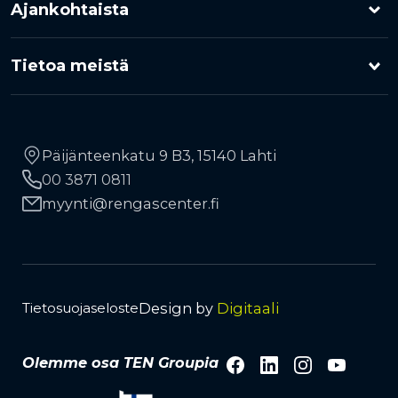
Ajankohtaista
Kuorma-auton renkaat
Rengaspalvelut
Kampanjat
Moottoripyörärenkaat
Tietoa meistä
Rengasrikko ja paikkaus
Uutiset
RengasCenter-ketju
Maa- ja metsätalousrenkaat
Rahoitus
Vinkkejä autoilijoille
Yhteystiedot
Työkonerenkaat
Päijänteenkatu 9 B3, 15140 Lahti
Liikkuva rengaspalvelu
00 3871 0811
Kauppiaaksi
TPMS-rengaspaineanturit
Avainasiakkuus
myynti
rengascenter.fi
Lehdistö ja media
Tuotemerkit
Vanteet
Design by
Digitaali
Tietosuojaseloste
Facebook
LinkedIn
Instagra
YouTu
Olemme osa TEN Groupia