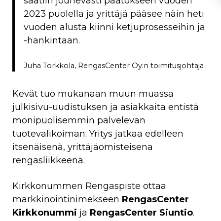
saatiin jouhevasti päätökseen vuoden
2023 puolella ja yrittäjä pääsee näin heti
vuoden alusta kiinni ketjuprosesseihin ja
-hankintaan.
Juha Torkkola, RengasCenter Oy:n toimitusjohtaja
Kevät tuo mukanaan muun muassa
julkisivu-uudistuksen ja asiakkaita entistä
monipuolisemmin palvelevan
tuotevalikoiman. Yritys jatkaa edelleen
itsenäisenä, yrittäjäomisteisena
rengasliikkeenä.
Kirkkonummen Rengaspiste ottaa
markkinointinimekseen
RengasCenter
Kirkkonummi
ja
RengasCenter Siuntio
.