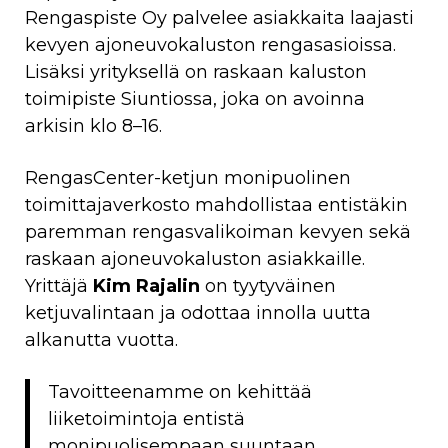
Rengaspiste Oy palvelee asiakkaita laajasti
kevyen ajoneuvokaluston rengasasioissa.
Lisäksi yrityksellä on raskaan kaluston
toimipiste Siuntiossa, joka on avoinna
arkisin klo 8–16.
RengasCenter-ketjun monipuolinen
toimittajaverkosto mahdollistaa entistäkin
paremman rengasvalikoiman kevyen sekä
raskaan ajoneuvokaluston asiakkaille.
Yrittäjä
Kim Rajalin
on tyytyväinen
ketjuvalintaan ja odottaa innolla uutta
alkanutta vuotta.
Tavoitteenamme on kehittää
liiketoimintoja entistä
monipuolisempaan suuntaan.