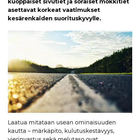
kuoppaiset sivutiet ja soraiset mökkitiet
asettavat korkeat vaatimukset
kesärenkaiden suorituskyvylle.
Laatua mitataan usean ominaisuuden
kautta – märkäpito, kulutuskestävyys,
vierinvastus sekä melutaso ovat