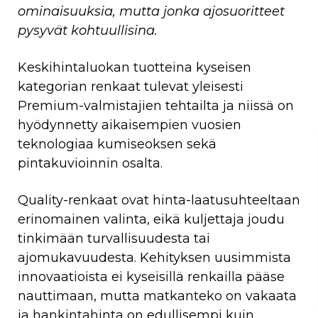
ominaisuuksia, mutta jonka ajosuoritteet
pysyvät kohtuullisina.
Keskihintaluokan tuotteina kyseisen
kategorian renkaat tulevat yleisesti
Premium-valmistajien tehtailta ja niissä on
hyödynnetty aikaisempien vuosien
teknologiaa kumiseoksen sekä
pintakuvioinnin osalta.
Quality-renkaat ovat hinta-laatusuhteeltaan
erinomainen valinta, eikä kuljettaja joudu
tinkimään turvallisuudesta tai
ajomukavuudesta. Kehityksen uusimmista
innovaatioista ei kyseisillä renkailla pääse
nauttimaan, mutta matkanteko on vakaata
ja hankintahinta on edullisempi kuin