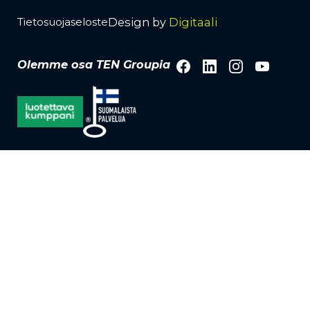
Design by
Digitaali
Tietosuojaseloste
Facebook
LinkedIn
Instagra
YouTu
Olemme osa TEN Groupia