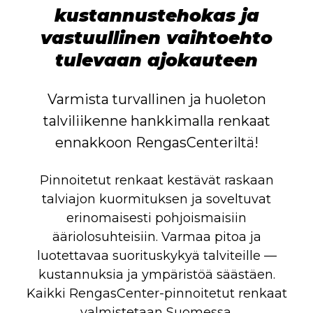
kustannustehokas ja
vastuullinen vaihtoehto
tulevaan ajokauteen
Varmista turvallinen ja huoleton
talviliikenne hankkimalla renkaat
ennakkoon RengasCenteriltä!
Pinnoitetut renkaat kestävät raskaan
talviajon kuormituksen ja soveltuvat
erinomaisesti pohjoismaisiin
ääriolosuhteisiin. Varmaa pitoa ja
luotettavaa suorituskykyä talviteille —
kustannuksia ja ympäristöä säästäen.
Kaikki RengasCenter-pinnoitetut renkaat
valmistetaan Suomessa.