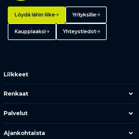
Löydä lähin liike
Yrityksille
Kauppiaaksi
Yhteystiedot
Liikkeet
Renkaat
Henkilöauton renkaat
Palvelut
Pakettiauton renkaat
Rengashotelli
Ajankohtaista
Kuorma-auton renkaat