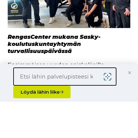
RengasCenter mukana Sasky-
koulutuskuntayhtymän
turvallisuuspäivässä
Ensimmäisen vuoden opiskelijoille
×
suunnattu turvallisuuspäivä herätti
keskustelua tulevaisuuden autoilijoissa
Löydä lähin liike
Sasky-koulutuskuntayhtymä järjesti
syyskuussa…
Lue artikkeli