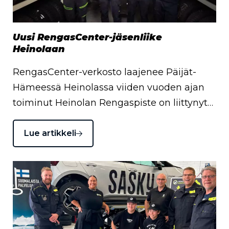
Uusi RengasCenter-jäsenliike
Heinolaan
RengasCenter-verkosto laajenee Päijät-
Hämeessä Heinolassa viiden vuoden ajan
toiminut Heinolan Rengaspiste on liittynyt…
Lue artikkeli