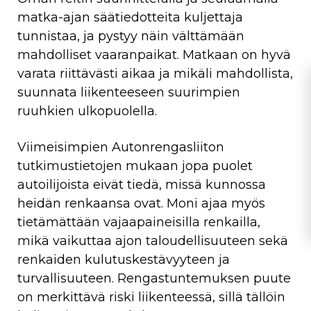
matka-ajan säätiedotteita kuljettaja
tunnistaa, ja pystyy näin välttämään
mahdolliset vaaranpaikat. Matkaan on hyvä
varata riittävästi aikaa ja mikäli mahdollista,
suunnata liikenteeseen suurimpien
ruuhkien ulkopuolella.
Viimeisimpien Autonrengasliiton
tutkimustietojen mukaan jopa puolet
autoilijoista eivät tiedä, missä kunnossa
heidän renkaansa ovat. Moni ajaa myös
tietämättään vajaapaineisilla renkailla,
mikä vaikuttaa ajon taloudellisuuteen sekä
renkaiden kulutuskestävyyteen ja
turvallisuuteen. Rengastuntemuksen puute
on merkittävä riski liikenteessä, sillä tällöin