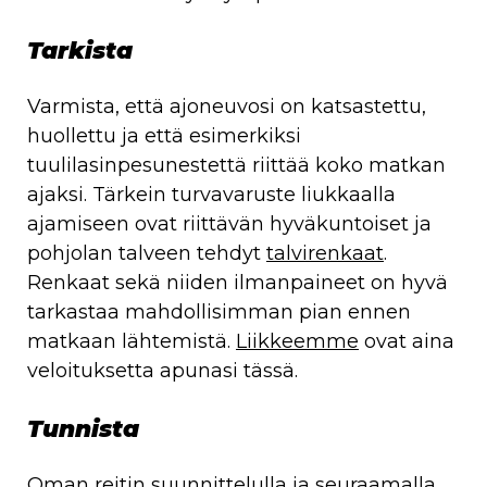
Tarkista
Varmista, että ajoneuvosi on katsastettu,
huollettu ja että esimerkiksi
tuulilasinpesunestettä riittää koko matkan
ajaksi. Tärkein turvavaruste liukkaalla
ajamiseen ovat riittävän hyväkuntoiset ja
pohjolan talveen tehdyt
talvirenkaat
.
Renkaat sekä niiden ilmanpaineet on hyvä
tarkastaa mahdollisimman pian ennen
matkaan lähtemistä.
Liikkeemme
ovat aina
veloituksetta apunasi tässä.
Tunnista
Oman reitin suunnittelulla ja seuraamalla