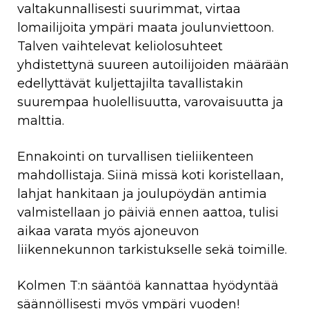
valtakunnallisesti suurimmat, virtaa
lomailijoita ympäri maata joulunviettoon.
Talven vaihtelevat keliolosuhteet
yhdistettynä suureen autoilijoiden määrään
edellyttävät kuljettajilta tavallistakin
suurempaa huolellisuutta, varovaisuutta ja
malttia.
Ennakointi on turvallisen tieliikenteen
mahdollistaja. Siinä missä koti koristellaan,
lahjat hankitaan ja joulupöydän antimia
valmistellaan jo päiviä ennen aattoa, tulisi
aikaa varata myös ajoneuvon
liikennekunnon tarkistukselle sekä toimille.
Kolmen T:n sääntöä kannattaa hyödyntää
säännöllisesti myös ympäri vuoden!