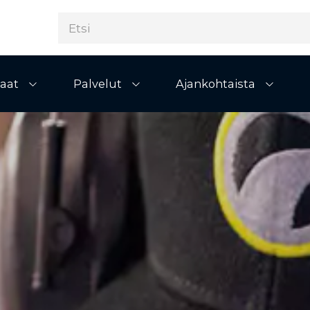
aat
Palvelut
Ajankohtaista
Avaa alivalikko
Avaa alivalikko
Avaa al