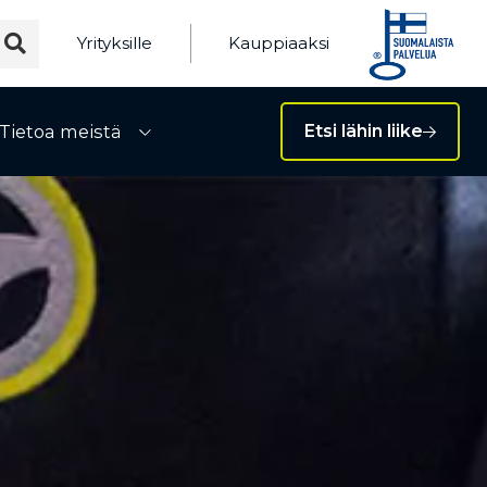
Yrityksille
Kauppiaaksi
Tietoa meistä
Etsi lähin liike
ivalikko
Avaa alivalikko