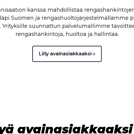
anisaation kanssa mahdollistaa rengashankintoje
äpi Suomen ja rengashuoltojärjestelmällämme p
la. Yrityksille suunnattun palvelumallimme tavoitte
rengashankintoja, huoltoa ja hallintaa.
Liity avainasiakkaaksi
tyä avainasiakkaaksi