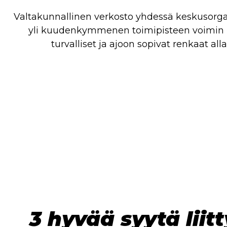
Valtakunnallinen verkosto yhdessä keskusorg
yli kuudenkymmenen toimipisteen voimin l
turvalliset ja ajoon sopivat renkaat al
3 hyvää syytä liit