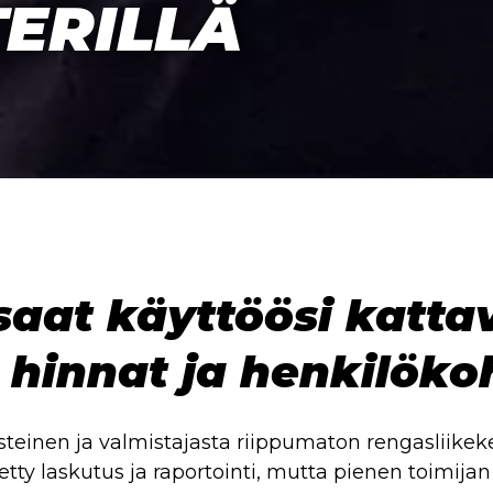
ERILLÄ
aat käyttöösi kattav
t hinnat ja henkilöko
einen ja valmistajasta riippumaton rengasliikek
tty laskutus ja raportointi, mutta pienen toimijan