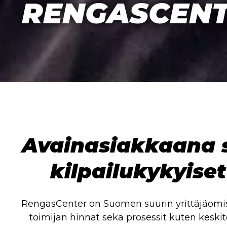
RENGASCENT
Avainasiakkaana s
kilpailukykyise
RengasCenter on Suomen suurin yrittäjäomist
toimijan hinnat sekä prosessit kuten keskite