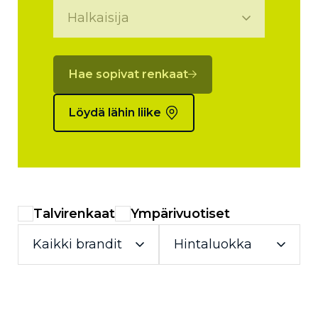
Hae sopivat renkaat
Löydä lähin liike
Talvirenkaat
Ympärivuotiset