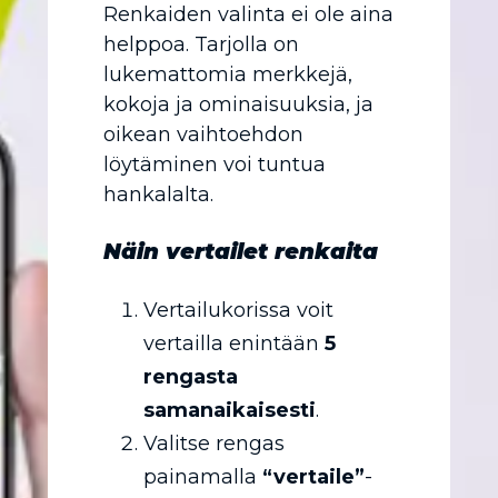
Renkaiden valinta ei ole aina
helppoa. Tarjolla on
lukemattomia merkkejä,
kokoja ja ominaisuuksia, ja
oikean vaihtoehdon
löytäminen voi tuntua
hankalalta.
Näin vertailet renkaita
Vertailukorissa voit
vertailla enintään
5
rengasta
samanaikaisesti
.
Valitse rengas
painamalla
“vertaile”
-