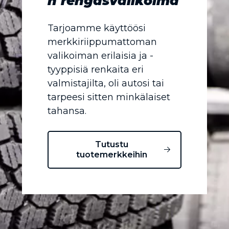
n rengasvalikoima
Tarjoamme käyttöösi
merkkiriippumattoman
valikoiman erilaisia ja -
tyyppisiä renkaita eri
valmistajilta, oli autosi tai
tarpeesi sitten minkälaiset
tahansa.
Tutustu
tuotemerkkeihin