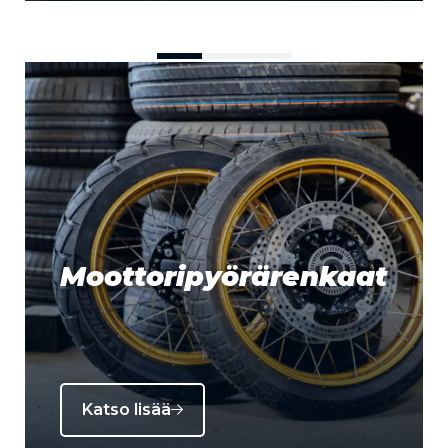
Moottoripyörärenkaat
Katso lisää