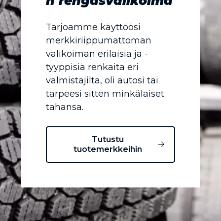
n rengasvalikoima
Tarjoamme käyttöösi
merkkiriippumattoman
valikoiman erilaisia ja -
tyyppisiä renkaita eri
valmistajilta, oli autosi tai
tarpeesi sitten minkälaiset
tahansa.
Tutustu
tuotemerkkeihin