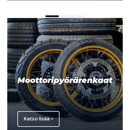
Moottoripyörärenkaat
Katso lisää