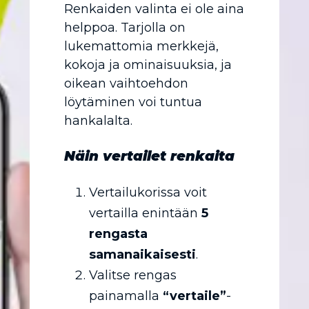
Renkaiden valinta ei ole aina
helppoa. Tarjolla on
lukemattomia merkkejä,
kokoja ja ominaisuuksia, ja
oikean vaihtoehdon
löytäminen voi tuntua
hankalalta.
Näin vertailet renkaita
Vertailukorissa voit
vertailla enintään
5
rengasta
samanaikaisesti
.
Valitse rengas
painamalla
“vertaile”
-