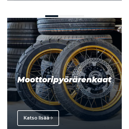
Moottoripyörärenkaat
Katso lisää