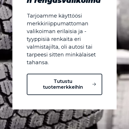
n rengasvalikoima
Tarjoamme käyttöösi
merkkiriippumattoman
valikoiman erilaisia ja -
tyyppisiä renkaita eri
valmistajilta, oli autosi tai
tarpeesi sitten minkälaiset
tahansa.
Tutustu
tuotemerkkeihin