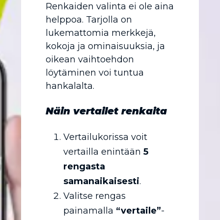
Renkaiden valinta ei ole aina
helppoa. Tarjolla on
lukemattomia merkkejä,
kokoja ja ominaisuuksia, ja
oikean vaihtoehdon
löytäminen voi tuntua
hankalalta.
Näin vertailet renkaita
Vertailukorissa voit
vertailla enintään
5
rengasta
samanaikaisesti
.
Valitse rengas
painamalla
“vertaile”
-