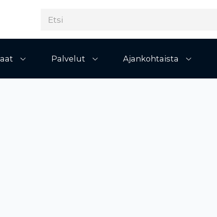
aat
Palvelut
Ajankohtaista
Avaa alivalikko
Avaa alivalikko
Avaa al