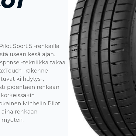
LOT
lot Sport 5 -renkailla
ystä usean kesä ajan.
esponse -tekniikka takaa
axTouch -rakenne
uvat kiihdytys-,
sesti pidentäen renkaan
i korkeissakin
okainen Michelin Pilot
, aina renkaan
a myöten.