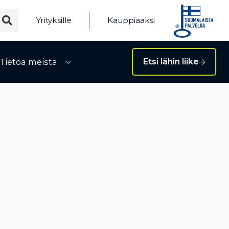
Yrityksille
Kauppiaaksi
Tietoa meistä
Etsi lähin liike
ivalikko
Avaa alivalikko