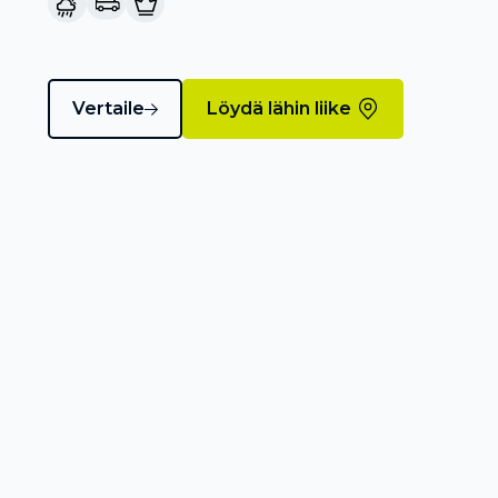
Vertaile
Löydä lähin liike