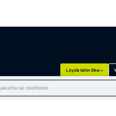
Löydä lähin liike
Y
Palvelut