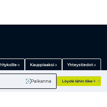
rityksille
Kauppiaaksi
Yhteystiedot
×
Paikanna
Löydä lähin liike
Ajankohtaista