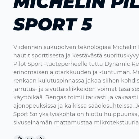
MICHELIN PI
SPORT 5
Viidennen sukupolven teknologiaa Michelin Pi
nautit sporttisesta ja kestävästä suorituskyv
Pilot Sport -tuoteperheelle tuttu Dynamic R
erinomaisen ajotarkkuuden ja -tuntuman. M
renkaan kulutuspinnassa jakaa siihen kohdist
jarrutus- ja sivuttaisliikkeiden voimat tasai
käyttöikää. Rengas toimii tarkasti ja vakaast
ajonopeuksissa ja kaikissa sääolosuhteissa. J
Sport 5:n yksityiskohta on hiottu huippuunsa
sivuseinämän mattamustaa mikrotekstuuri