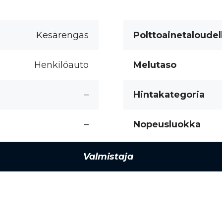
Kesärengas
Polttoainetaloudel
Henkilöauto
Melutaso
–
Hintakategoria
–
Nopeusluokka
Valmistaja