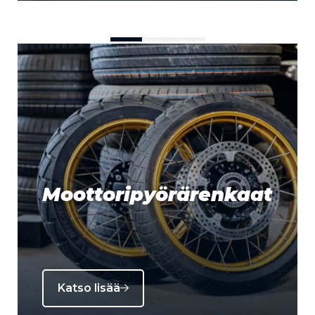
Moottoripyörärenkaat
Katso lisää