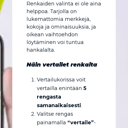
Renkaiden valinta ei ole aina
helppoa. Tarjolla on
lukemattomia merkkejä,
kokoja ja ominaisuuksia, ja
oikean vaihtoehdon
löytäminen voi tuntua
hankalalta.
Näin vertailet renkaita
Vertailukorissa voit
vertailla enintään
5
rengasta
samanaikaisesti
.
Valitse rengas
painamalla
“vertaile”
-