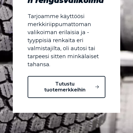
n rengasvalikoima
Tarjoamme käyttöösi
merkkiriippumattoman
valikoiman erilaisia ja -
tyyppisiä renkaita eri
valmistajilta, oli autosi tai
tarpeesi sitten minkälaiset
tahansa.
Tutustu
tuotemerkkeihin