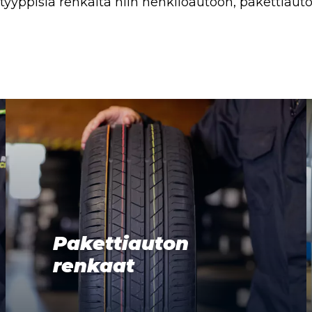
 -tyyppisiä renkaita niin henkilöautoon, pakettiau
Pakettiauton
renkaat