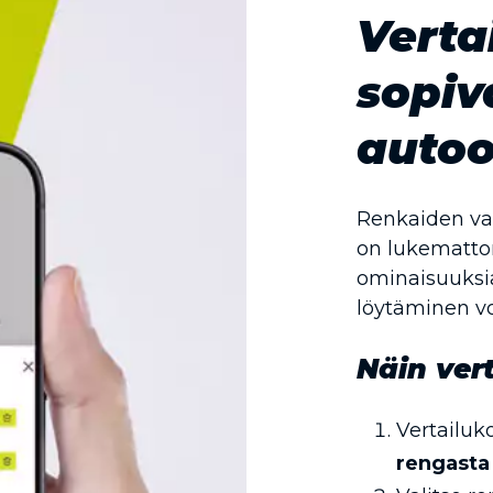
Verta
sopiv
autoo
Renkaiden vali
on lukematto
ominaisuuksia
löytäminen vo
Näin vert
Vertailuko
rengasta