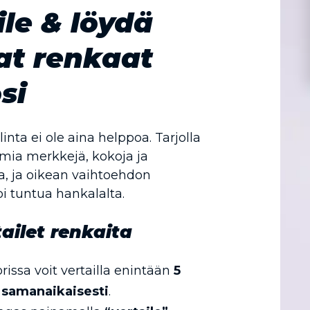
ile & löydä
at renkaat
si
nta ei ole aina helppoa. Tarjolla
mia merkkejä, kokoja ja
, ja oikean vaihtoehdon
i tuntua hankalalta.
ailet renkaita
rissa voit vertailla enintään
5
 samanaikaisesti
.