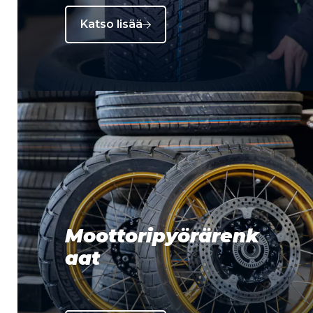
Katso lisää
Moottoripyörärenk
aat