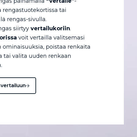
engas painamalla
“vertaile”
-
a rengastuotekortissa tai
llä rengas-sivulla.
ngas siirtyy
vertailukoriin
.
orissa
voit vertailla valitsemasi
 ominaisuuksia, poistaa renkaita
ta tai valita uuden renkaan
.
svertailuun