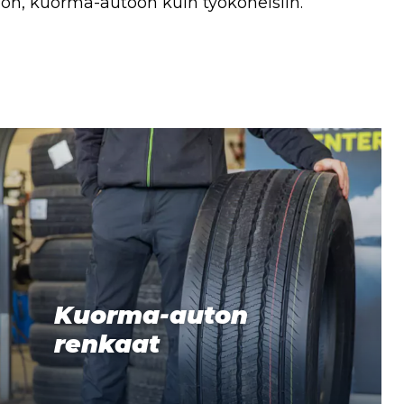
toon, kuorma-autoon kuin työkoneisiin.
Kuorma-auton
renkaat