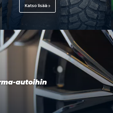
Katso lisää
orma-autoihin