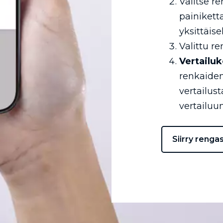
Valitse r
painikett
yksittäise
Valittu re
Vertailuk
renkaiden
vertailus
vertailuun
Siirry renga