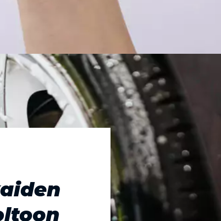
kaiden
oltoon