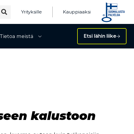
Yrityksille
Kauppiaaksi
Tietoa meistä
Etsi lähin liike
ivalikko
Avaa alivalikko
seen kalustoon