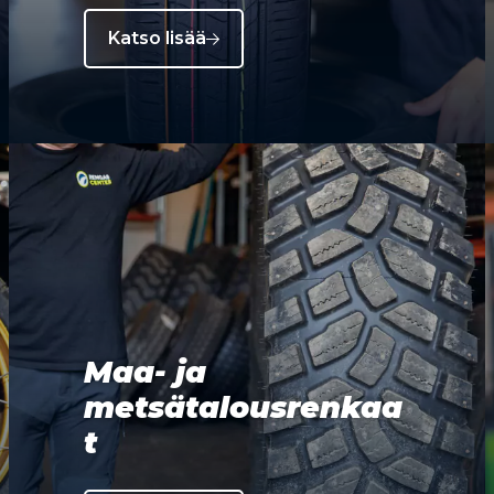
Katso lisää
Maa- ja
metsätalousrenkaa
t