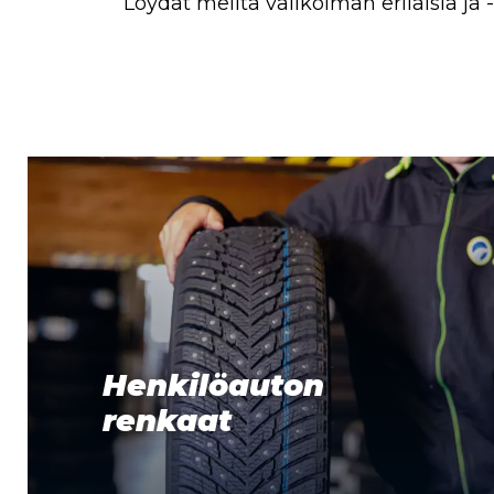
Löydät meiltä valikoiman erilaisia ja
Henkilöauton
renkaat