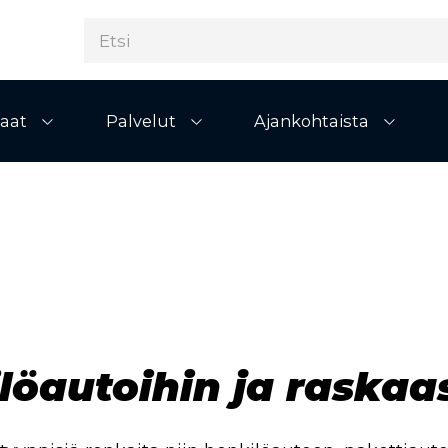
aat
Palvelut
Ajankohtaista
Avaa alivalikko
Avaa alivalikko
Avaa al
löautoihin ja raskaa