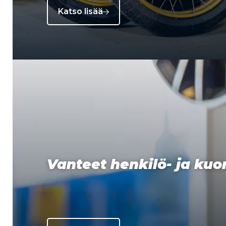
Katso lisää
Vanteet henkilö- ja ku