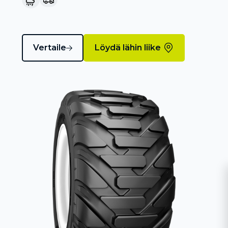
Vertaile
Löydä lähin liike