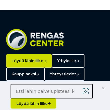
Löydä lähin liike
Yrityksille
Kauppiaaksi
Yhteystiedot
×
Löydä lähin liike
Liikkeet