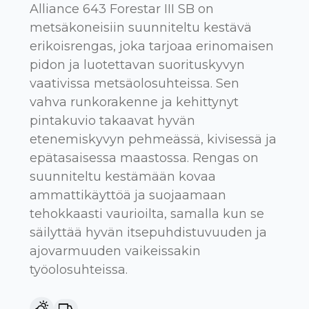
Alliance 643 Forestar III SB on
metsäkoneisiin suunniteltu kestävä
erikoisrengas, joka tarjoaa erinomaisen
pidon ja luotettavan suorituskyvyn
vaativissa metsäolosuhteissa. Sen
vahva runkorakenne ja kehittynyt
pintakuvio takaavat hyvän
etenemiskyvyn pehmeässä, kivisessä ja
epätasaisessa maastossa. Rengas on
suunniteltu kestämään kovaa
ammattikäyttöä ja suojaamaan
tehokkaasti vaurioilta, samalla kun se
säilyttää hyvän itsepuhdistuvuuden ja
ajovarmuuden vaikeissakin
työolosuhteissa.