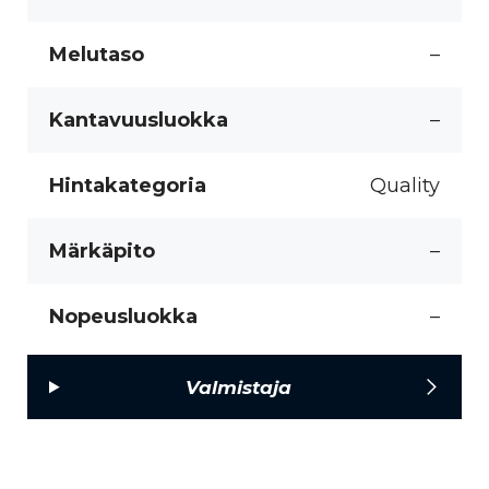
Melutaso
–
Kantavuusluokka
–
Hintakategoria
Quality
Märkäpito
–
Nopeusluokka
–
Valmistaja