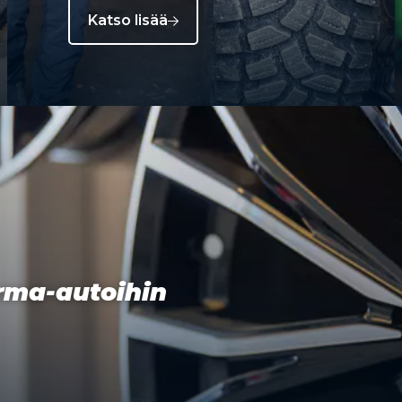
Katso lisää
orma-autoihin