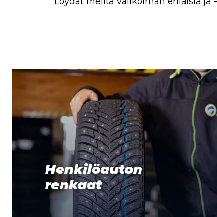
Löydät meiltä valikoiman erilaisia ja
Henkilöauton
renkaat