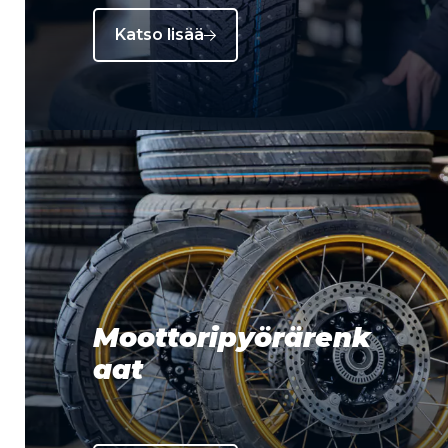
Katso lisää
Moottoripyörärenk
aat