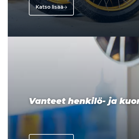
Katso lisää
Vanteet henkilö- ja ku