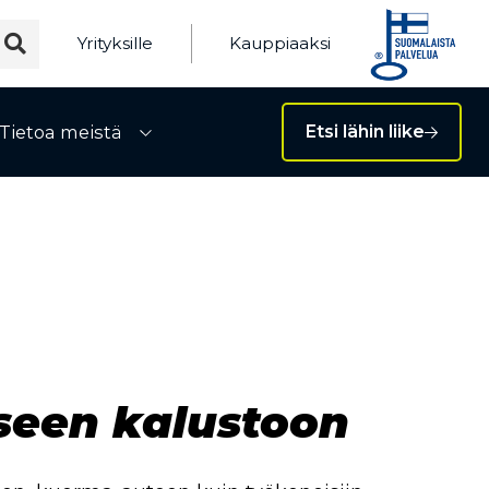
Yrityksille
Kauppiaaksi
Tietoa meistä
Etsi lähin liike
ivalikko
Avaa alivalikko
seen kalustoon