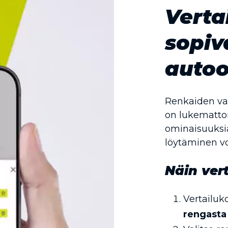
Verta
sopiv
autoo
Renkaiden vali
on lukematto
ominaisuuksia
löytäminen vo
Näin vert
Vertailuko
rengasta