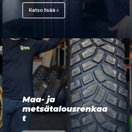
Katso lisää
Maa- ja
metsätalousrenkaa
t