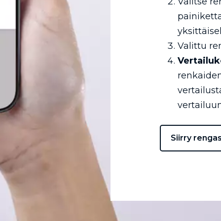
Valitse r
painikett
yksittäise
Valittu re
Vertailuk
renkaiden
vertailus
vertailuun
Siirry renga