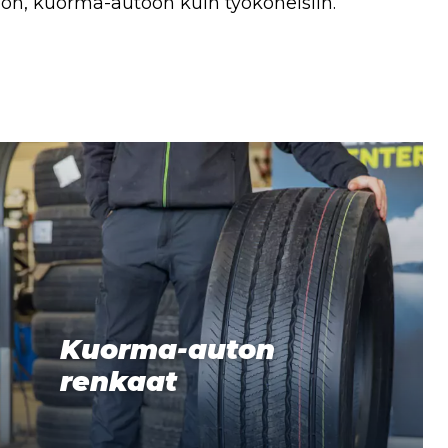
toon, kuorma-autoon kuin työkoneisiin.
Kuorma-auton
renkaat