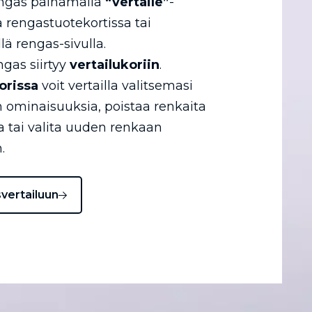
engas painamalla
“vertaile”
-
a rengastuotekortissa tai
llä rengas-sivulla.
ngas siirtyy
vertailukoriin
.
orissa
voit vertailla valitsemasi
 ominaisuuksia, poistaa renkaita
ta tai valita uuden renkaan
.
svertailuun