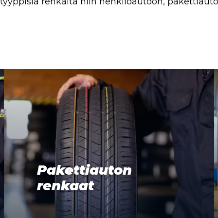
 -tyyppisiä renkaita niin henkilöautoon, pakettiau
Pakettiauton
renkaat