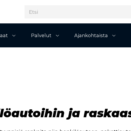
aat
Palvelut
Ajankohtaista
Avaa alivalikko
Avaa alivalikko
Avaa al
löautoihin ja raskaa