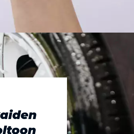
kaiden
oltoon