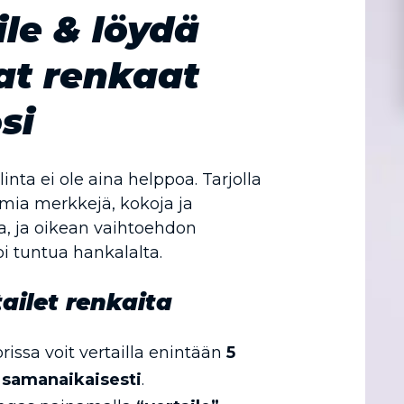
ile & löydä
at renkaat
si
nta ei ole aina helppoa. Tarjolla
mia merkkejä, kokoja ja
, ja oikean vaihtoehdon
i tuntua hankalalta.
ailet renkaita
rissa voit vertailla enintään
5
 samanaikaisesti
.