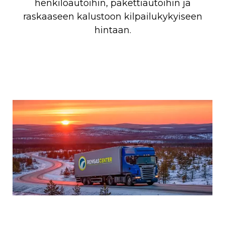
henkilöautoihin, pakettiautoihin ja
raskaaseen kalustoon kilpailukykyiseen
hintaan.