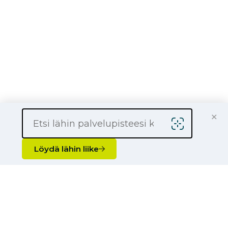
Universal Tyres
Hyödynnä etusi
×
Löydä lähin liike