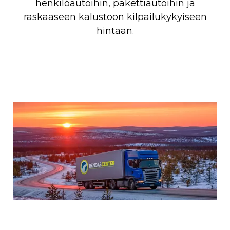
henkilöautoihin, pakettiautoihin ja
raskaaseen kalustoon kilpailukykyiseen
hintaan.