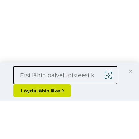
Universal Tyres
Hyödynnä etusi
×
Löydä lähin liike