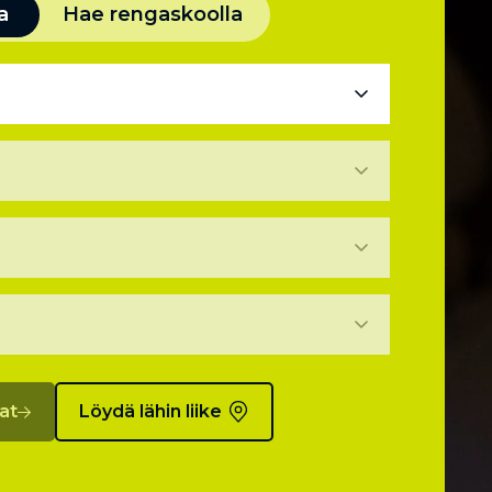
a
Hae rengaskoolla
at
Löydä lähin liike