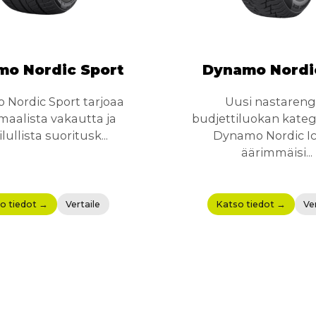
o Nordic Sport
Dynamo Nordi
Nordic Sport tarjoaa
Uusi nastareng
aalista vakautta ja
budjettiluokan kateg
lullista suoritusk...
Dynamo Nordic Ic
äärimmäisi...
o tiedot →
Vertaile
Katso tiedot →
Ve