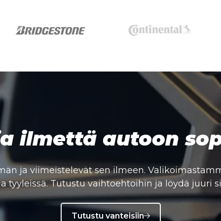
a ilmettä autoon sopi
än ja viimeistelevät sen ilmeen. Valikoimastamme
a tyyleissä. Tutustu vaihtoehtoihin ja löydä juuri s
Tutustu vanteisiin