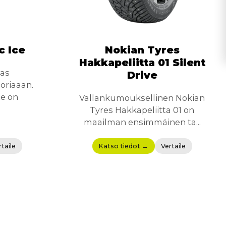
c Ice
Nokian Tyres
Hakkapeliitta 01 Silent
as
Drive
oriaaan.
e on
Vallankumouksellinen Nokian
Tyres Hakkapeliitta 01 on
maailman ensimmäinen ta...
rtaile
Katso tiedot →
Vertaile