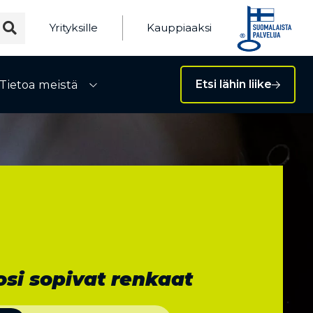
Yrityksille
Kauppiaaksi
Tietoa meistä
Etsi lähin liike
ivalikko
Avaa alivalikko
si sopivat renkaat