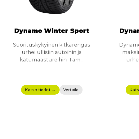
Dynamo Winter Sport
Dynam
Suorituskykyinen kitkarengas
Dynamo 
urheilullisiin autoihin ja
maksim
katumaastureihin. Täm...
urhei
Katso tiedot →
Vertaile
Kats