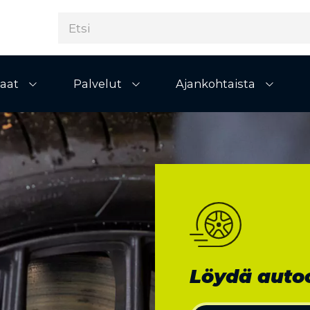
aat
Palvelut
Ajankohtaista
Avaa alivalikko
Avaa alivalikko
Avaa al
Löydä autoo